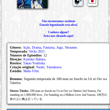
Não encontramos nenhum
Fansub legendando esta obra!
Conhece algum?
Avise-nos clicando aqui!
Gênero:
Ação
,
Drama
,
Fantasia
,
Jogo
,
Shounen
.
Temporada:
Verão 2021
.
Número de Episódios:
12
Direção:
Kumiko Habara
.
Roteiro:
Takao Yoshioka
.
Criação original:
Naoki
,
Yamakawa
.
Estúdio:
Maho Film
.
Resumo:
Segunda temporada de 100-man no Inochi no Ue ni Ore wa
Tatteiru.
Outros Títulos:
100-man no Inochi no Ue ni Ore wa Tatteiru 2nd Season, I'm
standing on 1,000,000 lives., I'm Standing on a Million Lives 2nd Season, 100万の
命の上に俺は立っている