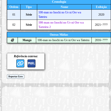
Cronologia
Ordem
Tipo
Nome
Exibição
100-man no Inochi no Ue ni Ore wa
01
Série
2020
Tatteiru
100-man no Inochi no Ue ni Ore wa
02
Série
2021~????
Tatteiru 2
Outras Mídias
Mangá
100-man no Inochi no Ue ni Ore wa Tatteiru
2016~????
Referência externa:
Reportar Erro