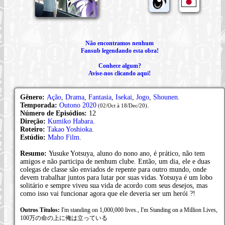
Não encontramos nenhum
Fansub legendando esta obra!
Conhece algum?
Avise-nos clicando aqui!
Gênero:
Ação
,
Drama
,
Fantasia
,
Isekai
,
Jogo
,
Shounen
.
Temporada:
Outono 2020
.
(02/Oct à 18/Dec/20)
Número de Episódios:
12
Direção:
Kumiko Habara
.
Roteiro:
Takao Yoshioka
.
Estúdio:
Maho Film
.
Resumo:
Yusuke Yotsuya, aluno do nono ano, é prático, não tem
amigos e não participa de nenhum clube. Então, um dia, ele e duas
colegas de classe são enviados de repente para outro mundo, onde
devem trabalhar juntos para lutar por suas vidas. Yotsuya é um lobo
solitário e sempre viveu sua vida de acordo com seus desejos, mas
como isso vai funcionar agora que ele deveria ser um herói ?!
Outros Títulos:
I'm standing on 1,000,000 lives., I'm Standing on a Million Lives,
100万の命の上に俺は立っている