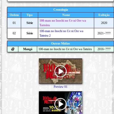
Cronologia
Ordem
Tipo
Nome
Exibição
100-man no Inochi no Ue ni Ore wa
01
Série
2020
Tatteiru
100-man no Inochi no Ue ni Ore wa
02
Série
2021~????
Tatteiru 2
Outras Mídias
Mangá
100-man no Inochi no Ue ni Ore wa Tatteiru
2016~????
Preview 01