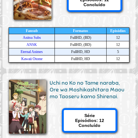
Concluído
Fansub
Formatos
Episódios
Anitsu Subs
FullHD, (BD)
12
ANSK
FullHD, (BD)
12
Eternal Animes
FullHD, HD
5
Kawaii Otome
FullHD, HD
12
Uchi no Ko no Tame naraba,
Ore wa Moshikashitara Maou
mo Taoseru kamo Shirenai.
Série
Episódios: 12
Concluído