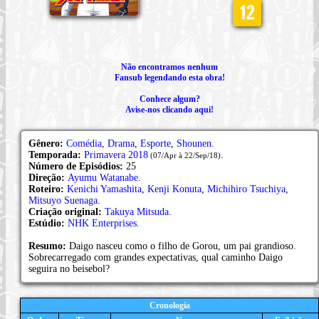
Não encontramos nenhum
Fansub legendando esta obra!
Conhece algum?
Avise-nos clicando aqui!
Gênero:
Comédia
,
Drama
,
Esporte
,
Shounen
.
Temporada:
Primavera 2018
.
(07/Apr à 22/Sep/18)
Número de Episódios:
25
Direção:
Ayumu Watanabe
.
Roteiro:
Kenichi Yamashita
,
Kenji Konuta
,
Michihiro Tsuchiya
,
Mitsuyo Suenaga
.
Criação original:
Takuya Mitsuda
.
Estúdio:
NHK Enterprises
.
Resumo:
Daigo nasceu como o filho de Gorou, um pai grandioso.
Sobrecarregado com grandes expectativas, qual caminho Daigo
seguira no beisebol?
Cronologia