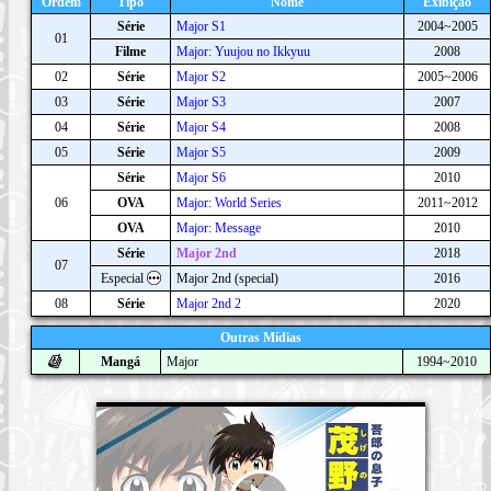
Ordem
Tipo
Nome
Exibição
Série
Major S1
2004~2005
01
Filme
Major: Yuujou no Ikkyuu
2008
02
Série
Major S2
2005~2006
03
Série
Major S3
2007
04
Série
Major S4
2008
05
Série
Major S5
2009
Série
Major S6
2010
06
OVA
Major: World Series
2011~2012
OVA
Major: Message
2010
Série
Major 2nd
2018
07
Especial
Major 2nd (special)
2016
08
Série
Major 2nd 2
2020
Outras Mídias
Mangá
Major
1994~2010