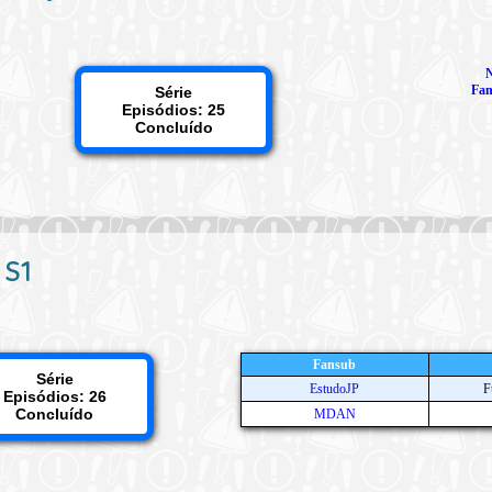
N
Fan
Série
Episódios: 25
Concluído
 S1
Fansub
Série
EstudoJP
F
Episódios: 26
Concluído
MDAN