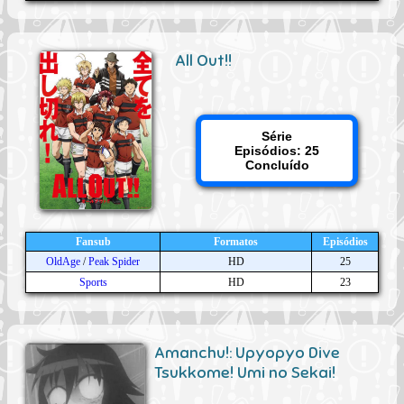
All Out!!
Série
Episódios: 25
Concluído
Fansub
Formatos
Episódios
OldAge
/
Peak Spider
HD
25
Sports
HD
23
Amanchu!: Upyopyo Dive
Tsukkome! Umi no Sekai!