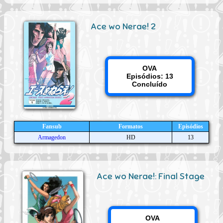
Ace wo Nerae! 2
OVA
Episódios: 13
Concluído
Fansub
Formatos
Episódios
Armagedon
HD
13
Ace wo Nerae!: Final Stage
OVA