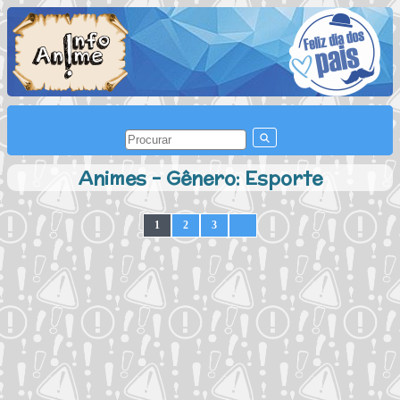
Animes - Gênero: Esporte
1
2
3