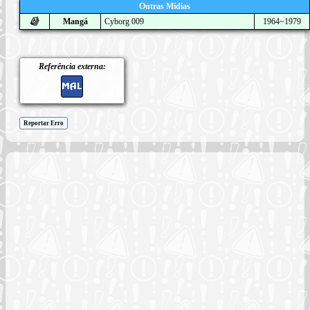
Outras Mídias
Mangá
Cyborg 009
1964~1979
Referência externa:
Reportar Erro