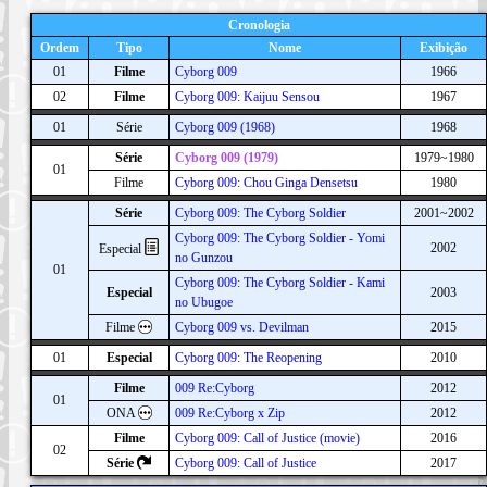
Cronologia
Ordem
Tipo
Nome
Exibição
01
Filme
Cyborg 009
1966
02
Filme
Cyborg 009: Kaijuu Sensou
1967
01
Série
Cyborg 009 (1968)
1968
Série
Cyborg 009 (1979)
1979~1980
01
Filme
Cyborg 009: Chou Ginga Densetsu
1980
Série
Cyborg 009: The Cyborg Soldier
2001~2002
Cyborg 009: The Cyborg Soldier - Yomi
2002
Especial
no Gunzou
01
Cyborg 009: The Cyborg Soldier - Kami
Especial
2003
no Ubugoe
Filme
Cyborg 009 vs. Devilman
2015
01
Especial
Cyborg 009: The Reopening
2010
Filme
009 Re:Cyborg
2012
01
ONA
009 Re:Cyborg x Zip
2012
Filme
Cyborg 009: Call of Justice (movie)
2016
02
Série
Cyborg 009: Call of Justice
2017