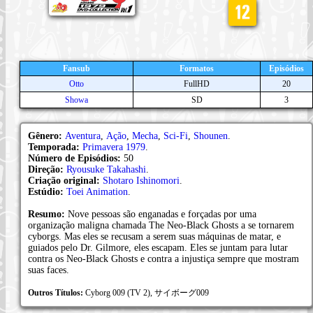
Fansub
Formatos
Episódios
Otto
FullHD
20
Showa
SD
3
Gênero:
Aventura
,
Ação
,
Mecha
,
Sci-Fi
,
Shounen
.
Temporada:
Primavera 1979
.
Número de Episódios:
50
Direção:
Ryousuke Takahashi
.
Criação original:
Shotaro Ishinomori
.
Estúdio:
Toei Animation
.
Resumo:
Nove pessoas são enganadas e forçadas por uma
organização maligna chamada The Neo-Black Ghosts a se tornarem
cyborgs. Mas eles se recusam a serem suas máquinas de matar, e
guiados pelo Dr. Gilmore, eles escapam. Eles se juntam para lutar
contra os Neo-Black Ghosts e contra a injustiça sempre que mostram
suas faces.
Outros Títulos:
Cyborg 009 (TV 2), サイボーグ009