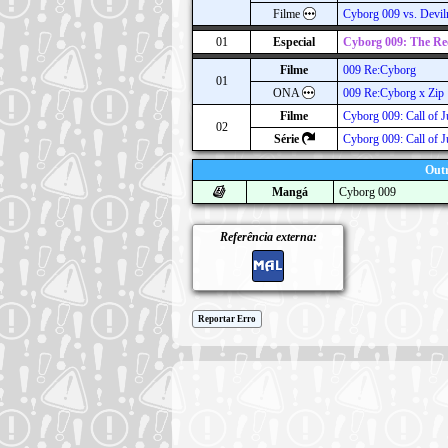
Filme
Cyborg 009 vs. Devi
01
Especial
Cyborg 009: The Re
Filme
009 Re:Cyborg
01
ONA
009 Re:Cyborg x Zip
Filme
Cyborg 009: Call of J
02
Série
Cyborg 009: Call of J
Outr
Mangá
Cyborg 009
Referência externa:
Reportar Erro