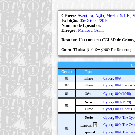
Gênero:
Aventura
,
Ação
,
Mecha
,
Sci-Fi
,
S
Exibição:
05/October/2010
.
Número de Episódios:
1
Direção:
Mamoru Oshii
.
Resumo:
Um curta em CGI 3D de Cyborg 
Outros Títulos:
サイボーグ009 The Reopening
Cr
Ordem
Tipo
01
Filme
Cyborg 009
02
Filme
Cyborg 009: Kaijuu 
01
Série
Cyborg 009 (1968)
Série
Cyborg 009 (1979)
01
Filme
Cyborg 009: Chou Gi
Série
Cyborg 009: The Cybo
Cyborg 009: The Cyb
Especial
01
Especial
Cyborg 009: The Cyb