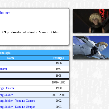
hounen
.
009 produzido pelo diretor Mamoru Oshii.
onologia
Nome
Exibição
1966
Sensou
1967
1968
1979~1980
nga Densetsu
1980
rg Soldier
2001~2002
org Soldier - Yomi no Gunzou
2002
org Soldier - Kami no Ubugoe
2003