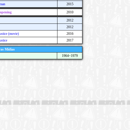
lman
2015
opening
2010
2012
2012
ustice (movie)
2016
ustice
2017
as Mídias
1964~1979