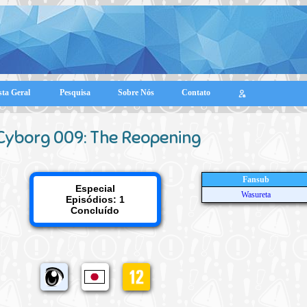
sta Geral
Pesquisa
Sobre Nós
Contato
Cyborg 009: The Reopening
Fansub
Especial
Wasureta
Episódios: 1
Concluído