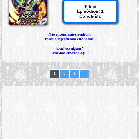
Filme
Episódios: 1
Concluído
Não encontramos nenhum
Fansub legendando este anime!
Conhece algum?
Avise-nos clicando aqui!
1
2
3