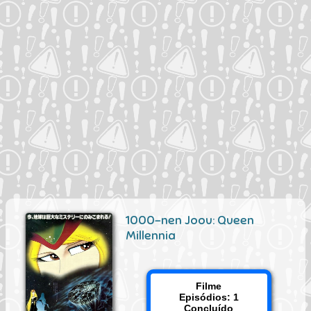
1000-nen Joou: Queen
Millennia
Filme
Episódios: 1
Concluído