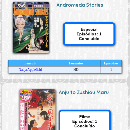
Andromeda Stories
Especial
Episódios: 1
Concluído
Fansub
Formatos
Episódios
Nadja Applefield
HD
1
Anju to Zushiou Maru
Filme
Episódios: 1
Concluído