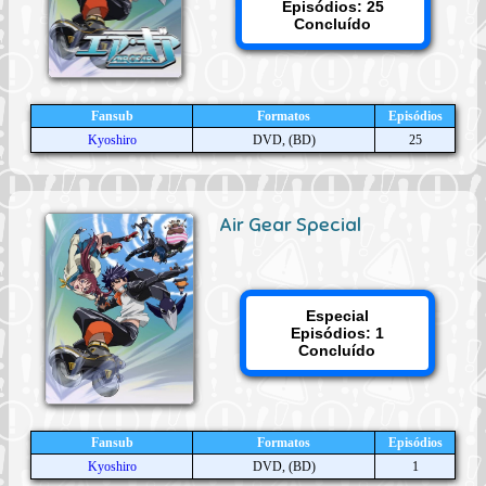
Episódios: 25
Concluído
Fansub
Formatos
Episódios
Kyoshiro
DVD, (BD)
25
Air Gear Special
Especial
Episódios: 1
Concluído
Fansub
Formatos
Episódios
Kyoshiro
DVD, (BD)
1