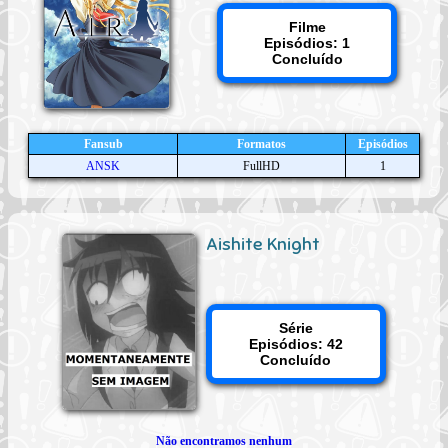
Filme
Episódios: 1
Concluído
Fansub
Formatos
Episódios
ANSK
FullHD
1
Aishite Knight
Série
Episódios: 42
Concluído
Não encontramos nenhum