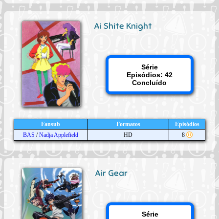
Ai Shite Knight
Série
Episódios: 42
Concluído
Fansub
Formatos
Episódios
BAS
/
Nadja Applefield
HD
8
Air Gear
Série