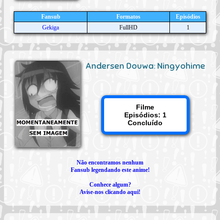
Fansub
Formatos
Episódios
Gekiga
FullHD
1
Andersen Douwa: Ningyohime
Filme
Episódios: 1
Concluído
Não encontramos nenhum
Fansub legendando este anime!
Conhece algum?
Avise-nos clicando aqui!