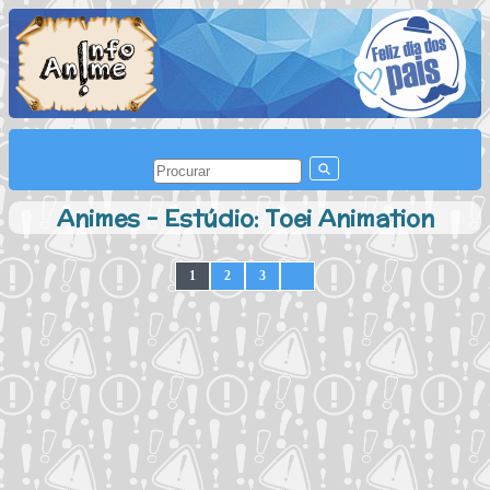
Animes - Estúdio: Toei Animation
1
2
3