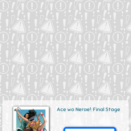
Ace wo Nerae!: Final Stage