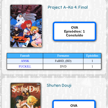
Project A-Ko 4: Final
OVA
Episódios: 1
Concluído
Fansub
Formatos
Episódios
ANSK
FullHD, (BD)
1
FUCKILL
DVD
1
Shuten Douji
OVA