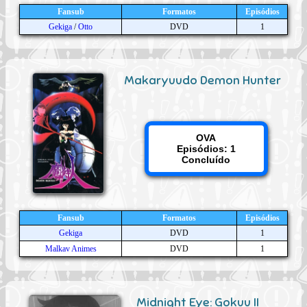
Fansub
Formatos
Episódios
Gekiga
/
Otto
DVD
1
Makaryuudo Demon Hunter
OVA
Episódios: 1
Concluído
Fansub
Formatos
Episódios
Gekiga
DVD
1
Malkav Animes
DVD
1
Midnight Eye: Gokuu II