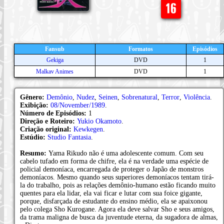
Fansub
Formatos
Episódios
Gekiga
DVD
1
Malkav Animes
DVD
1
Gênero:
Demônio
,
Nudez
,
Seinen
,
Sobrenatural
,
Terror
,
Violência
.
Exibição:
08/November/1989
.
Número de Episódios:
1
Direção e Roteiro:
Yukio Okamoto
.
Criação original:
Kewkegen
.
Estúdio:
Studio Fantasia
.
Resumo:
Yama Rikudo não é uma adolescente comum. Com seu
cabelo tufado em forma de chifre, ela é na verdade uma espécie de
policial demoníaca, encarregada de proteger o Japão de monstros
demoníacos. Mesmo quando seus superiores demoníacos tentam tirá-
la do trabalho, pois as relações demônio-humano estão ficando muito
quentes para ela lidar, ela vai ficar e lutar com sua foice gigante,
porque, disfarçada de estudante do ensino médio, ela se apaixonou
pelo colega Sho Kurogane. Agora ela deve salvar Sho e seus amigos,
da trama maligna de busca da juventude eterna, da sugadora de almas,