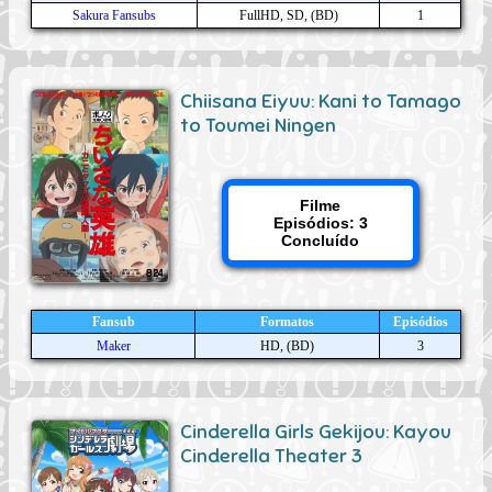
Sakura Fansubs
FullHD, SD, (BD)
1
Chiisana Eiyuu: Kani to Tamago
to Toumei Ningen
Filme
Episódios: 3
Concluído
Fansub
Formatos
Episódios
Maker
HD, (BD)
3
Cinderella Girls Gekijou: Kayou
Cinderella Theater 3