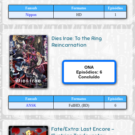
Fansub
Formatos
Episódios
Nippon
HD
1
Dies Irae: To the Ring
Reincarnation
ONA
Episódios: 6
Concluído
Fansub
Formatos
Episódios
ANSK
FullHD, (BD)
6
Fate/Extra: Last Encore -