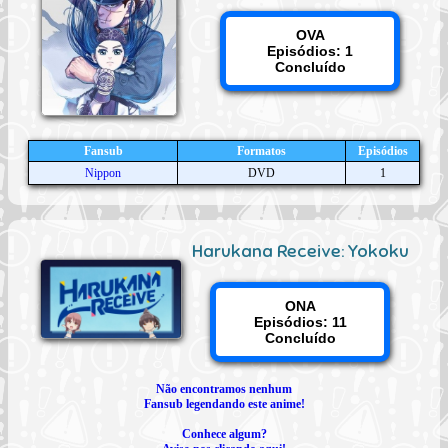
OVA
Episódios: 1
Concluído
Fansub
Formatos
Episódios
Nippon
DVD
1
Harukana Receive: Yokoku
ONA
Episódios: 11
Concluído
Não encontramos nenhum
Fansub legendando este anime!
Conhece algum?