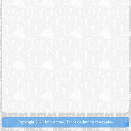
Copyright 2026 Info Anime.
Todos os direitos reservados.