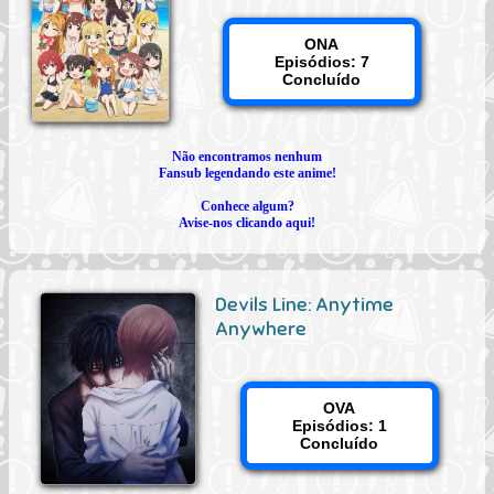
ONA
Episódios: 7
Concluído
Não encontramos nenhum
Fansub legendando este anime!
Conhece algum?
Avise-nos clicando aqui!
Devils Line: Anytime
Anywhere
OVA
Episódios: 1
Concluído