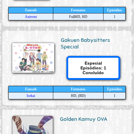
Fansub
Formatos
Episódios
Anirrent
FullHD, HD
1
Gakuen Babysitters
Special
Especial
Episódios: 1
Concluído
Fansub
Formatos
Episódios
Isekai
HD, (BD)
1
Golden Kamuy OVA