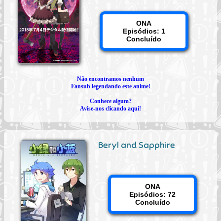
ONA
Episódios: 1
Concluído
Não encontramos nenhum
Fansub legendando este anime!
Conhece algum?
Avise-nos clicando aqui!
Beryl and Sapphire
ONA
Episódios: 72
Concluído