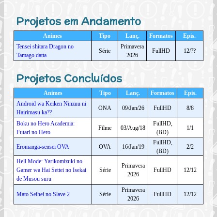
Projetos em Andamento
Animes
Tipo
Lanç.
Formatos
Epis.
Tensei shitara Dragon no
Primavera
Série
FullHD
12/??
Tamago datta
2026
Projetos Concluídos
Animes
Tipo
Lanç.
Formatos
Epis.
Android wa Keiken Ninzuu ni
ONA
09/Jan/26
FullHD
8/8
Hairimasu ka??
Boku no Hero Academia:
FullHD,
Filme
03/Aug/18
1/1
Futari no Hero
(BD)
FullHD,
Eromanga-sensei OVA
OVA
16/Jan/19
2/2
(BD)
Hell Mode: Yarikomizuki no
Primavera
Gamer wa Hai Settei no Isekai
Série
FullHD
12/12
2026
de Musou suru
Primavera
Mato Seihei no Slave 2
Série
FullHD
12/12
2026