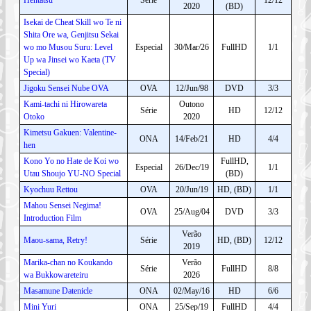
2020
(BD)
Isekai de Cheat Skill wo Te ni
Shita Ore wa, Genjitsu Sekai
wo mo Musou Suru: Level
Especial
30/Mar/26
FullHD
1/1
Up wa Jinsei wo Kaeta (TV
Special)
Jigoku Sensei Nube OVA
OVA
12/Jun/98
DVD
3/3
Kami-tachi ni Hirowareta
Outono
Série
HD
12/12
Otoko
2020
Kimetsu Gakuen: Valentine-
ONA
14/Feb/21
HD
4/4
hen
Kono Yo no Hate de Koi wo
FullHD,
Especial
26/Dec/19
1/1
Utau Shoujo YU-NO Special
(BD)
Kyochuu Rettou
OVA
20/Jun/19
HD, (BD)
1/1
Mahou Sensei Negima!
OVA
25/Aug/04
DVD
3/3
Introduction Film
Verão
Maou-sama, Retry!
Série
HD, (BD)
12/12
2019
Marika-chan no Koukando
Verão
Série
FullHD
8/8
wa Bukkowareteiru
2026
Masamune Datenicle
ONA
02/May/16
HD
6/6
Mini Yuri
ONA
25/Sep/19
FullHD
4/4