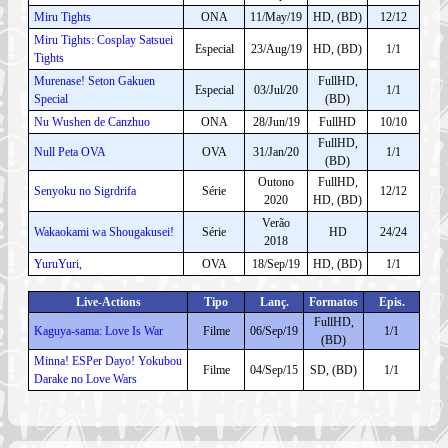
Miru Tights
ONA
11/May/19
HD, (BD)
12/12
Miru Tights: Cosplay Satsuei
Especial
23/Aug/19
HD, (BD)
1/1
Tights
Murenase! Seton Gakuen
FullHD,
Especial
03/Jul/20
1/1
Special
(BD)
Nu Wushen de Canzhuo
ONA
28/Jun/19
FullHD
10/10
FullHD,
Null Peta OVA
OVA
31/Jan/20
1/1
(BD)
Outono
FullHD,
Senyoku no Sigrdrifa
Série
12/12
2020
HD, (BD)
Verão
Wakaokami wa Shougakusei!
Série
HD
24/24
2018
YuruYuri,
OVA
18/Sep/19
HD, (BD)
1/1
Live-Actions
Tipo
Lanç.
Formatos
Epis.
FullHD,
Kaguya-sama: Love Is War
Filme
06/Sep/19
1/1
(BD)
Minna! ESPer Dayo! Yokubou
Filme
04/Sep/15
SD, (BD)
1/1
Darake no Love Wars