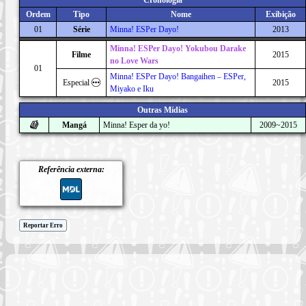
Ordem
Tipo
Nome
Exibição
01
Série
Minna! ESPer Dayo!
2013
Minna! ESPer Dayo! Yokubou Darake
Filme
2015
no Love Wars
01
Minna! ESPer Dayo! Bangaihen – ESPer,
Especial
2015
Miyako e Iku
Outras Mídias
Mangá
Minna! Esper da yo!
2009~2015
Referência externa:
Reportar Erro