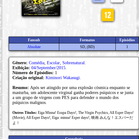
Fansub
Formatos
Episódios
Absolute
SD, (BD)
1
Gênero:
Comédia
,
Escolar
,
Sobrenatural
.
Exibição:
04/September/2015
.
Número de Episódios:
1
Criação original:
Kiminori Wakasugi
.
Resumo:
Após ser atingido por uma explosão cósmica enquanto se
masturba, um adolescente virginal ganha poderes psíquicos e se junta
a um grupo de virgens com PES para defender o mundo dos
psíquicos malignos.
Outros Títulos:
Eiga Minna! Esupa Dayo!, The Virgin Psychics, All Esper Dayo!
(Movie), All Esper Dayo!, Eiga: minna! Esper dayo!, 映画 みんな！エスパーだ
よ！
Cronologia