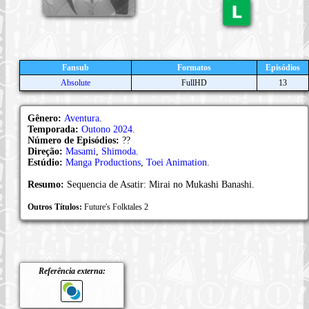
Fansub
Formatos
Episódios
Absolute
FullHD
13
Gênero:
Aventura
.
Temporada:
Outono 2024
.
Número de Episódios:
??
Direção:
Masami
,
Shimoda
.
Estúdio:
Manga Productions
,
Toei Animation
.
Resumo:
Sequencia de Asatir: Mirai no Mukashi Banashi.
Outros Títulos:
Future's Folktales 2
Referência externa: