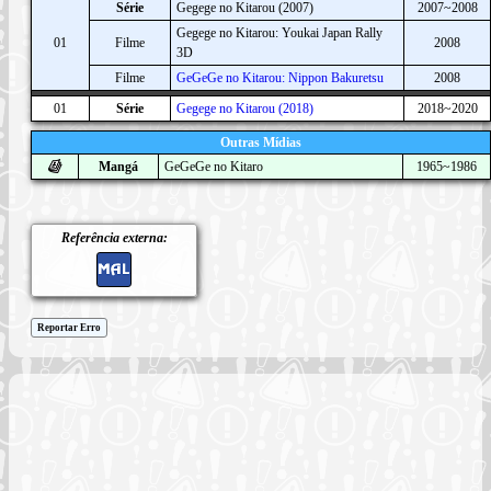
Série
Gegege no Kitarou (2007)
2007~2008
Gegege no Kitarou: Youkai Japan Rally
01
Filme
2008
3D
Filme
GeGeGe no Kitarou: Nippon Bakuretsu
2008
01
Série
Gegege no Kitarou (2018)
2018~2020
Outras Mídias
Mangá
GeGeGe no Kitaro
1965~1986
Referência externa:
Reportar Erro