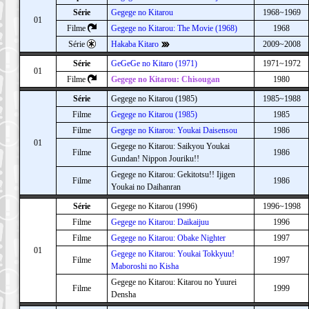
Série
Gegege no Kitarou
1968~1969
01
Filme
Gegege no Kitarou: The Movie (1968)
1968
Série
Hakaba Kitaro
2009~2008
Série
GeGeGe no Kitaro (1971)
1971~1972
01
Filme
Gegege no Kitarou: Chisougan
1980
Série
Gegege no Kitarou (1985)
1985~1988
Filme
Gegege no Kitarou (1985)
1985
Filme
Gegege no Kitarou: Youkai Daisensou
1986
01
Gegege no Kitarou: Saikyou Youkai
Filme
1986
Gundan! Nippon Jouriku!!
Gegege no Kitarou: Gekitotsu!! Ijigen
Filme
1986
Youkai no Daihanran
Série
Gegege no Kitarou (1996)
1996~1998
Filme
Gegege no Kitarou: Daikaijuu
1996
Filme
Gegege no Kitarou: Obake Nighter
1997
01
Gegege no Kitarou: Youkai Tokkyuu!
Filme
1997
Maboroshi no Kisha
Gegege no Kitarou: Kitarou no Yuurei
Filme
1999
Densha