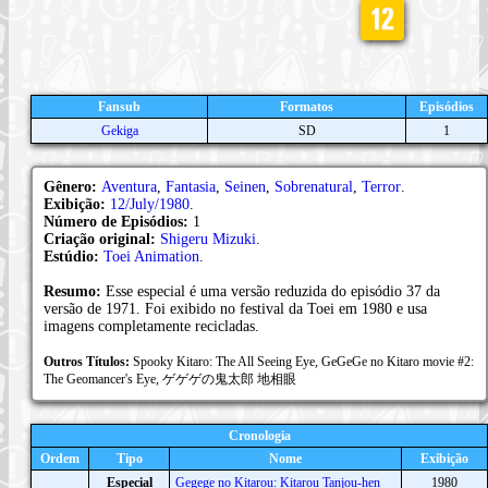
Fansub
Formatos
Episódios
Gekiga
SD
1
Gênero:
Aventura
,
Fantasia
,
Seinen
,
Sobrenatural
,
Terror
.
Exibição:
12/July/1980
.
Número de Episódios:
1
Criação original:
Shigeru Mizuki
.
Estúdio:
Toei Animation
.
Resumo:
Esse especial é uma versão reduzida do episódio 37 da
versão de 1971. Foi exibido no festival da Toei em 1980 e usa
imagens completamente recicladas.
Outros Títulos:
Spooky Kitaro: The All Seeing Eye, GeGeGe no Kitaro movie #2:
The Geomancer's Eye, ゲゲゲの鬼太郎 地相眼
Cronologia
Ordem
Tipo
Nome
Exibição
Especial
Gegege no Kitarou: Kitarou Tanjou-hen
1980