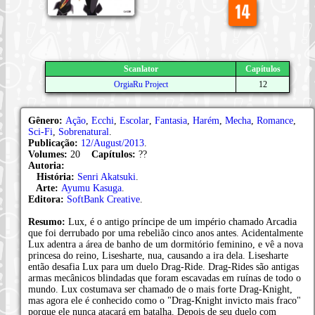
Scanlator
Capítulos
OrgiaRu Project
12
Gênero:
Ação
,
Ecchi
,
Escolar
,
Fantasia
,
Harém
,
Mecha
,
Romance
,
Sci-Fi
,
Sobrenatural
.
Publicação:
12/August/2013
.
Volumes:
20
Capítulos:
??
Autoria:
História:
Senri Akatsuki
.
Arte:
Ayumu Kasuga
.
Editora:
SoftBank Creative
.
Resumo:
Lux, é o antigo príncipe de um império chamado Arcadia
que foi derrubado por uma rebelião cinco anos antes. Acidentalmente
Lux adentra a área de banho de um dormitório feminino, e vê a nova
princesa do reino, Lisesharte, nua, causando a ira dela. Lisesharte
então desafia Lux para um duelo Drag-Ride. Drag-Rides são antigas
armas mecânicos blindadas que foram escavadas em ruínas de todo o
mundo. Lux costumava ser chamado de o mais forte Drag-Knight,
mas agora ele é conhecido como o "Drag-Knight invicto mais fraco"
porque ele nunca atacará em batalha. Depois de seu duelo com