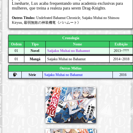
Lisesharte, Lux acaba frequentando uma academia exclusivas para
mulheres, que treina a realeza para serem Drag-Knights.
Outros Títulos:
Undefeated Bahamut Chronicle, Saijaku Muhai no Shinsou
Kiryuu, 最弱無敗の神装機竜《バハムート》
Cronologia
Ordem
Tipo
Nome
Exibição
01
Novel
Saijaku Muhai no Bahamut
2013~????
01
Mangá
Saijaku Muhai no Bahamut
2014~2018
Outras Mídias
Série
Saijaku Muhai no Bahamut
2016