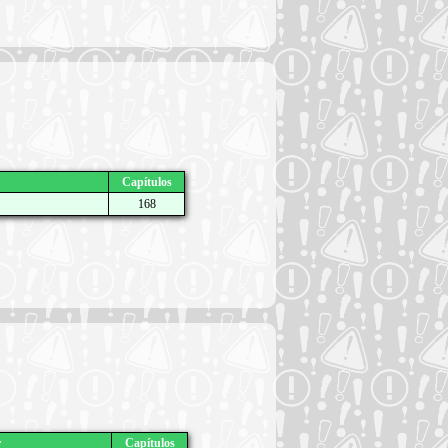
Capítulos
168
r
Capítulos