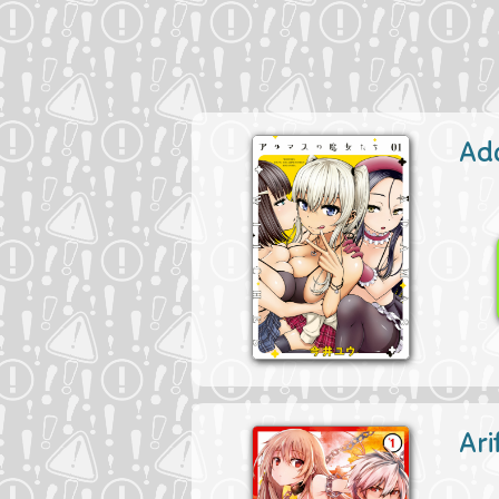
Ad
Ari