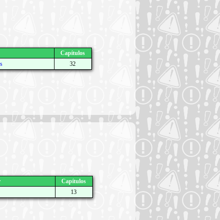
Capítulos
s
32
r
Capítulos
13