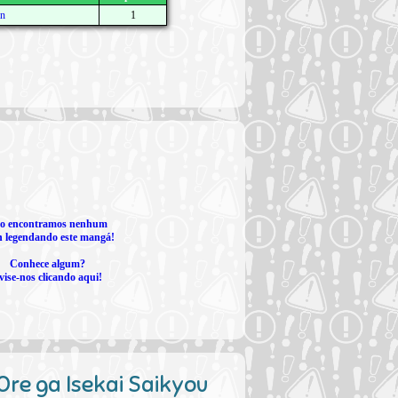
an
1
o encontramos nenhum
 legendando este mangá!
Conhece algum?
vise-nos clicando aqui!
 Ore ga Isekai Saikyou