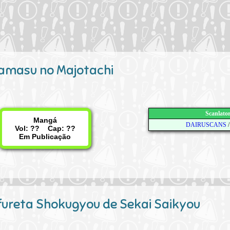
amasu no Majotachi
Scanlato
Mangá
DAIRUSCANS
Vol: ?? Cap: ??
Em Publicação
fureta Shokugyou de Sekai Saikyou