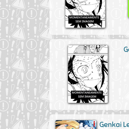
G
Genkai Le