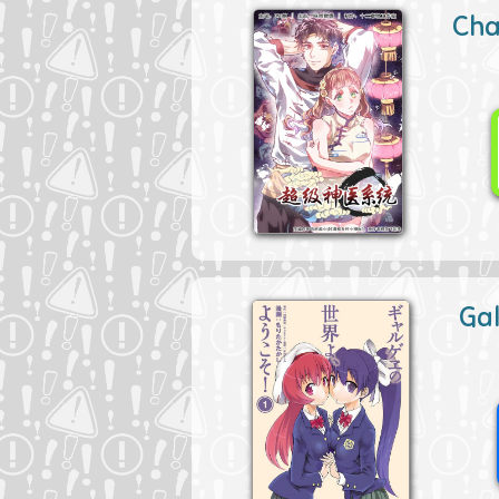
Cha
Gal