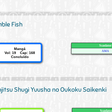
ble Fish
Scanlator
Mangá
AMA
Vol: 19 Cap: 168
Concluído
jitsu Shugi Yuusha no Oukoku Saikenki
Scanlato