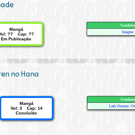
made
Scanlato
Mangá
Imagine
Vol: ?? Cap: ??
Em Publicação
ten no Hana
Scanlato
Mangá
Lady Otomen
/
Ot
Vol: 3 Cap: 14
Concluído