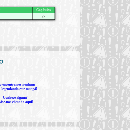
r
Capítulos
27
o
o encontramos nenhum
 legendando este mangá!
Conhece algum?
vise-nos clicando aqui!