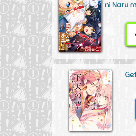
ni Naru 
Ge