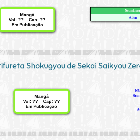
Scanlato
Mangá
Allen
Vol: ?? Cap: ??
Em Publicação
rifureta Shokugyou de Sekai Saikyou Zer
Nã
Scan
Mangá
Vol: ?? Cap: ??
Em Publicação
A