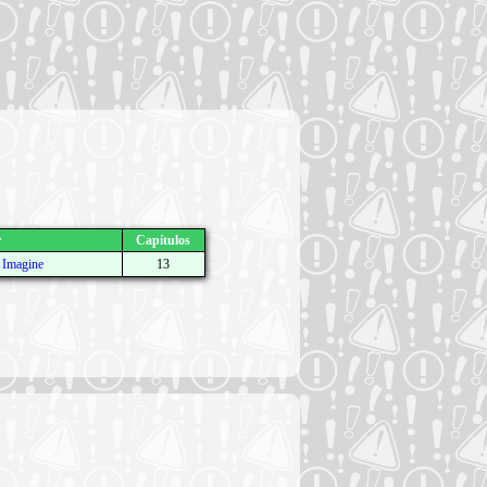
r
Capítulos
/
Imagine
13