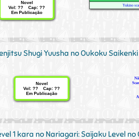
Novel
Yukino sc
Vol: ?? Cap: ??
Em Publicação
enjitsu Shugi Yuusha no Oukoku Saikenki
Nã
Scan
Novel
Vol: ?? Cap: ??
Em Publicação
A
vel 1 kara no Nariagari: Saijaku Level no