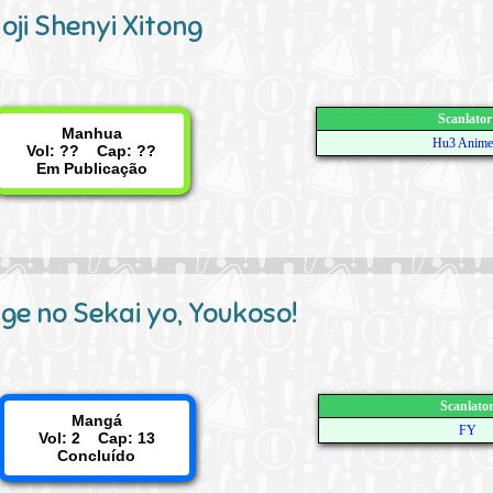
oji Shenyi Xitong
Scanlator
Manhua
Hu3 Anime
Vol: ?? Cap: ??
Em Publicação
ge no Sekai yo, Youkoso!
Scanlato
Mangá
FY
Vol: 2 Cap: 13
Concluído