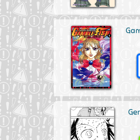
Gam
Gen