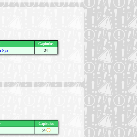
r
Capítulos
u Nya
34
r
Capítulos
54