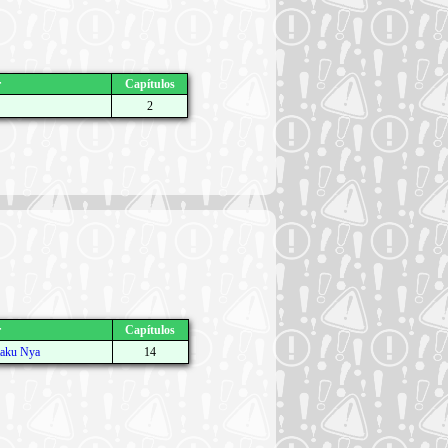
r
Capítulos
2
r
Capítulos
aku Nya
14