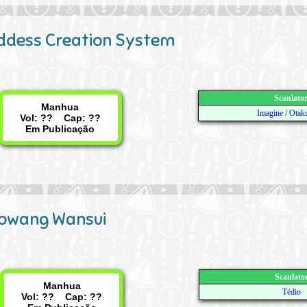
ddess Creation System
Scanlato
Manhua
Imagine
/
Otak
Vol: ?? Cap: ??
Em Publicação
owang Wansui
Scanlato
Manhua
Tédio
Vol: ?? Cap: ??