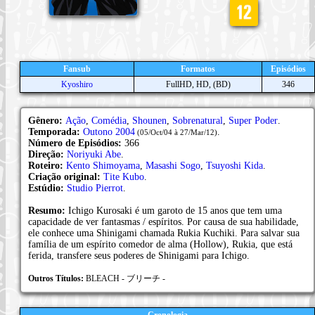
Fansub
Formatos
Episódios
Kyoshiro
FullHD, HD, (BD)
346
Gênero:
Ação
,
Comédia
,
Shounen
,
Sobrenatural
,
Super Poder
.
Temporada:
Outono 2004
.
(05/Oct/04 à 27/Mar/12)
Número de Episódios:
366
Direção:
Noriyuki Abe
.
Roteiro:
Kento Shimoyama
,
Masashi Sogo
,
Tsuyoshi Kida
.
Criação original:
Tite Kubo
.
Estúdio:
Studio Pierrot
.
Resumo:
Ichigo Kurosaki é um garoto de 15 anos que tem uma
capacidade de ver fantasmas / espíritos. Por causa de sua habilidade,
ele conhece uma Shinigami chamada Rukia Kuchiki. Para salvar sua
família de um espírito comedor de alma (Hollow), Rukia, que está
ferida, transfere seus poderes de Shinigami para Ichigo.
Outros Títulos:
BLEACH - ブリーチ -
Cronologia