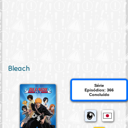
Bleach
Série
Episódios: 366
Concluído