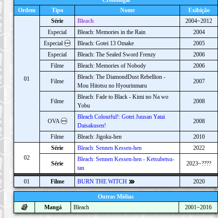
Ordem
Tipo
Nome
Exibição
Série
Bleach
2004~2012
Especial
Bleach: Memories in the Rain
2004
Especial
Bleach: Gotei 13 Omake
2005
Especial
Bleach: The Sealed Sword Frenzy
2006
Filme
Bleach: Memories of Nobody
2006
Bleach: The DiamondDust Rebellion -
01
Filme
2007
Mou Hitotsu no Hyourinmaru
Bleach: Fade to Black - Kimi no Na wo
Filme
2008
Yobu
Bleach Colourful!: Gotei Juusan Yatai
OVA
2008
Daisakusen!
Filme
Bleach: Jigoku-hen
2010
Série
Bleach: Sennen Kessen-hen
2022
02
Bleach: Sennen Kessen-hen - Ketsubetsu-
Série
2023~????
tan
01
Filme
BURN THE WITCH
2020
Outras Mídias
Mangá
Bleach
2001~2016