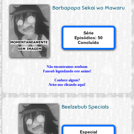
Barbapapa Sekai wo Mawaru
Série
Episódios: 50
Concluído
Não encontramos nenhum
Fansub legendando este anime!
Conhece algum?
Avise-nos clicando aqui!
Beelzebub Specials
Especial