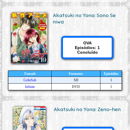
Akatsuki no Yona: Sono Se
niwa
OVA
Episódios: 1
Concluído
Fansub
Formatos
Episódios
GriloSub
SD
1
Infinite
DVD
1
Akatsuki no Yona: Zeno-hen