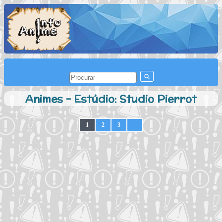
Animes - Estúdio: Studio Pierrot
1
2
3