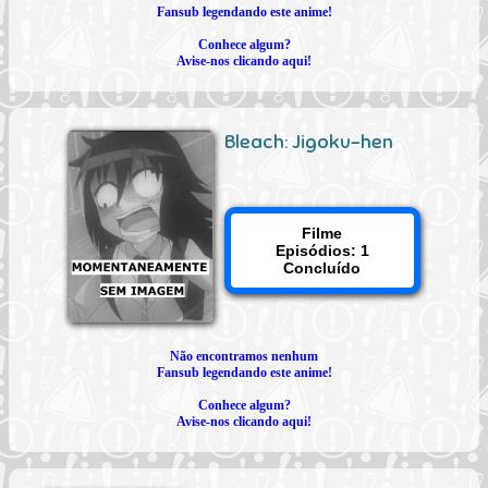
Fansub legendando este anime!
Conhece algum?
Avise-nos clicando aqui!
Bleach: Jigoku-hen
Filme
Episódios: 1
Concluído
Não encontramos nenhum
Fansub legendando este anime!
Conhece algum?
Avise-nos clicando aqui!