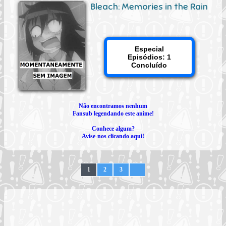
Bleach: Memories in the Rain
Especial
Episódios: 1
Concluído
Não encontramos nenhum
Fansub legendando este anime!
Conhece algum?
Avise-nos clicando aqui!
1
2
3