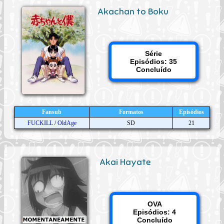
Akachan to Boku
Série
Episódios: 35
Concluído
Fansub
Formatos
Episódios
FUCKILL
/
OldAge
SD
21
Akai Hayate
OVA
Episódios: 4
Concluído