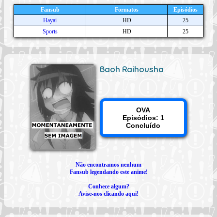
Fansub
Formatos
Episódios
Hayai
HD
25
Sports
HD
25
Baoh Raihousha
OVA
Episódios: 1
Concluído
Não encontramos nenhum
Fansub legendando este anime!
Conhece algum?
Avise-nos clicando aqui!