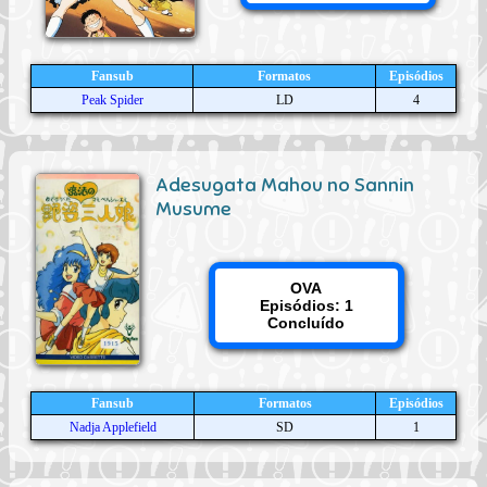
Fansub
Formatos
Episódios
Peak Spider
LD
4
Adesugata Mahou no Sannin
Musume
OVA
Episódios: 1
Concluído
Fansub
Formatos
Episódios
Nadja Applefield
SD
1