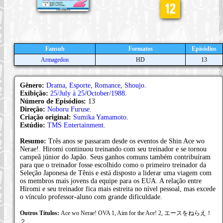
Fansub
Formatos
Episódios
Armagedon
HD
13
Gênero:
Drama
,
Esporte
,
Romance
,
Shoujo
.
Exibição:
25/July à 25/October/1988
.
Número de Episódios:
13
Direção:
Noboru Furuse
.
Criação original:
Sumika Yamamoto
.
Estúdio:
TMS Entertainment
.
Resumo:
Três anos se passaram desde os eventos de Shin Ace wo
Nerae!. Hiromi continuou treinando com seu treinador e se tornou
campeã júnior do Japão. Seus ganhos comuns também contribuíram
para que o treinador fosse escolhido como o primeiro treinador da
Seleção Japonesa de Tênis e está disposto a liderar uma viagem com
os membros mais jovens da equipe para os EUA. A relação entre
Hiromi e seu treinador fica mais estreita no nível pessoal, mas excede
o vínculo professor-aluno com grande dificuldade.
Outros Títulos:
Ace wo Nerae! OVA 1, Aim for the Ace! 2, エースをねらえ！
２