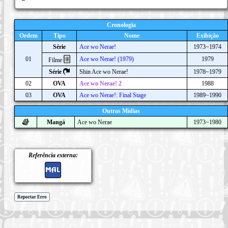
Cronologia
Ordem
Tipo
Nome
Exibição
Série
Ace wo Nerae!
1973~1974
01
Ace wo Nerae! (1979)
1979
Filme
Série
Shin Ace wo Nerae!
1978~1979
02
OVA
Ace wo Nerae! 2
1988
03
OVA
Ace wo Nerae!: Final Stage
1989~1990
Outras Mídias
Mangá
Ace wo Nerae
1973~1980
Referência externa:
Reportar Erro