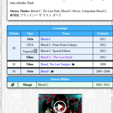
esta missão final.
Outros Títulos:
Blood-C: The Last Dark, Blood-C Movie, Gekijouban Blood-C,
劇場版 ブラッドシー ザ ラスト ダーク
Cronologia
Ordem
Tipo
Nome
Exibição
Série
Blood-C
2011
ONA
Blood-C: None-None Gekijou
2012
01
Blood-C: Special Edition
2012
Especial
Filme
Blood-C: The Last Dark
2012
01
Filme
Blood: The Last Vampire
2000
01
Série
Blood+
2005~2006
Outras Mídias
Mangá
Blood-C
2001~2012