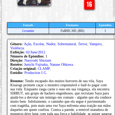
Fansub
Formatos
Episódios
Levantine
FullHD, HD, (BD)
1
Gênero:
Ação
,
Escolar
,
Nudez
,
Sobrenatural
,
Terror
,
Vampiro
,
Violência
.
Exibição:
02/June/2012
.
Número de Episódios:
1
Direção:
Naoyoshi Shiotani
.
Roteiro:
Junichi Fujisaku
,
Nanase Ohkawa
.
Criação original:
CLAMP
.
Estúdio:
Production I.G
.
Resumo:
Tendo escapado dos muitos horrores de sua vila, Saya
Kisaragi promete caçar o monstro responsável e fazê-lo pagar com
sua vida. Enquanto rasga carne e osso em sua vingança, ela encontra
SIRRUT, um grupo de hackers engenhosos, que recrutam Saya para
ajudá-los a derrotar um inimigo em comum - alguém que ela conhece
muito bem. Infelizmente, o caminho que ela segue é pavimentado
com tragédia, pois mais uma vez Saya enfrenta uma traição nas mãos
daqueles em quem confiou. Contra a parede, a temível matadora de
monstros deve lutar com toda sua força e habilidade, se quiser superar