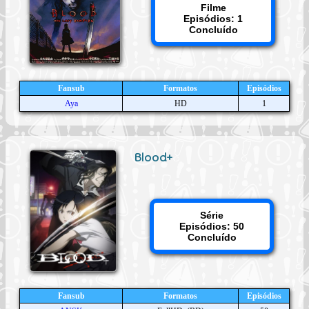
Filme
Episódios: 1
Concluído
Fansub
Formatos
Episódios
Aya
HD
1
Blood+
Série
Episódios: 50
Concluído
Fansub
Formatos
Episódios