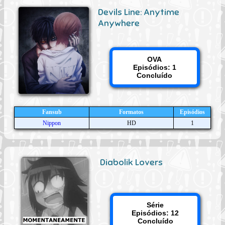
Devils Line: Anytime
Anywhere
OVA
Episódios: 1
Concluído
Fansub
Formatos
Episódios
Nippon
HD
1
Diabolik Lovers
Série
Episódios: 12
Concluído