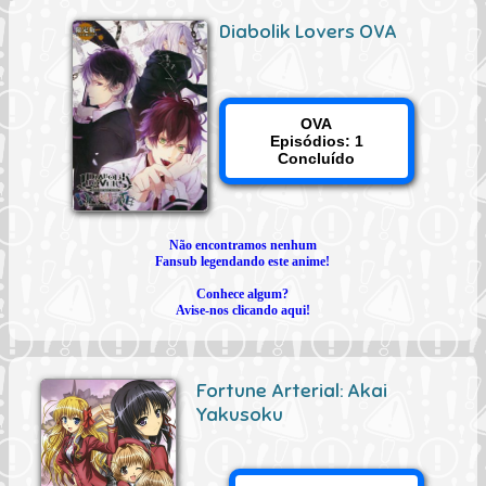
Diabolik Lovers OVA
OVA
Episódios: 1
Concluído
Não encontramos nenhum
Fansub legendando este anime!
Conhece algum?
Avise-nos clicando aqui!
Fortune Arterial: Akai
Yakusoku