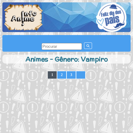
Animes - Gênero: Vampiro
1
2
3