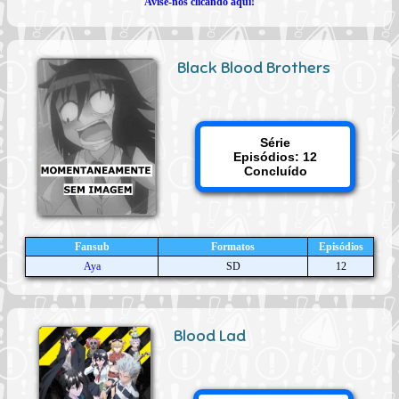
Avise-nos clicando aqui!
Black Blood Brothers
Série
Episódios: 12
Concluído
Fansub
Formatos
Episódios
Aya
SD
12
Blood Lad