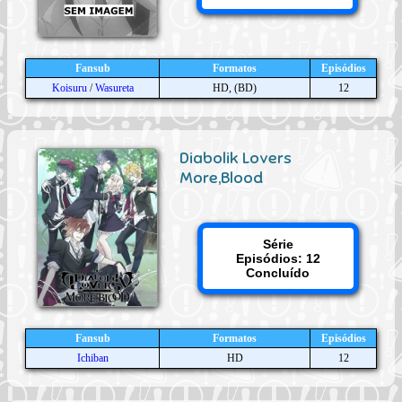
Fansub
Formatos
Episódios
Koisuru
/
Wasureta
HD, (BD)
12
Diabolik Lovers
More,Blood
Série
Episódios: 12
Concluído
Fansub
Formatos
Episódios
Ichiban
HD
12