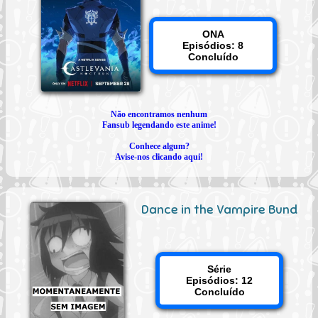
ONA
Episódios: 8
Concluído
Não encontramos nenhum
Fansub legendando este anime!
Conhece algum?
Avise-nos clicando aqui!
Dance in the Vampire Bund
Série
Episódios: 12
Concluído