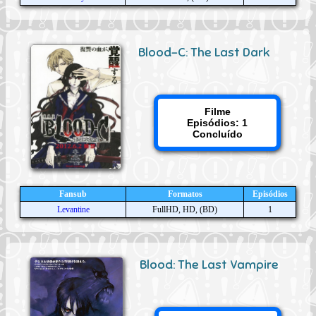
Blood-C: The Last Dark
Filme
Episódios: 1
Concluído
Fansub
Formatos
Episódios
Levantine
FullHD, HD, (BD)
1
Blood: The Last Vampire