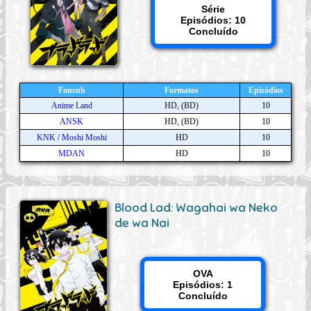
Série
Episódios: 10
Concluído
Fansub
Formatos
Episódios
Anime Land
HD, (BD)
10
ANSK
HD, (BD)
10
KNK
/
Moshi Moshi
HD
10
MDAN
HD
10
Blood Lad: Wagahai wa Neko
de wa Nai
OVA
Episódios: 1
Concluído