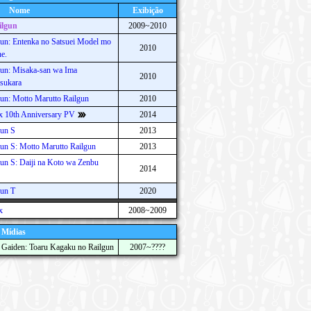
Nome
Exibição
ilgun
2009~2010
un: Entenka no Satsuei Model mo
2010
e.
gun: Misaka-san wa Ima
2010
sukara
un: Motto Marutto Railgun
2010
x 10th Anniversary PV
2014
gun S
2013
un S: Motto Marutto Railgun
2013
un S: Daiji na Koto wa Zenbu
2014
gun T
2020
x
2008~2009
 Mídias
 Gaiden: Toaru Kagaku no Railgun
2007~????