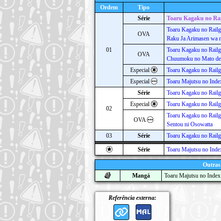
Ordem
Tipo
Série
Toaru Kagaku no Ra
Toaru Kagaku no Railg
OVA
Raku Ja Arimasen wa n
01
Toaru Kagaku no Rail
OVA
Chuumoku no Mato de
Especial
Toaru Kagaku no Railg
Especial
Toaru Majutsu no Inde
Série
Toaru Kagaku no Rail
Especial
Toaru Kagaku no Railg
02
Toaru Kagaku no Railg
OVA
Sentou ni Osowatta
03
Série
Toaru Kagaku no Rail
Série
Toaru Majutsu no Inde
Outras
Mangá
Toaru Majutsu no Index
Referência externa: