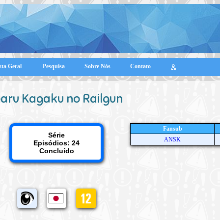
sta Geral
Pesquisa
Sobre Nós
Contato
aru Kagaku no Railgun
Fansub
Série
ANSK
Episódios: 24
Concluído