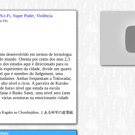
Sci-Fi
,
Super Poder
,
Violência
.
.
r/10)
te desenvolvido em termos de tecnologia.
 do mundo. Oitenta por cento dos seus 2,3
o dos estudos aqui é direcionado para os
s experientes da cidade, divide um quarto
ível que é membro do Judgement, uma
estudantes. Ambas frequentam a Tokiwadai,
 alto nível e ricos. A parceira de Kuroko
de baixo nível que estuda na escola
lasse é Ruiko Saten, uma nível zero (sem
m várias aventuras na emocionante cidade
n, Toaru Kagaku no Choudenjihou, とある科学の超電磁
logia