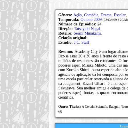
Gênero:
Ação
,
Comédia
,
Drama
,
Escolar
,
Temporada:
Outono 2009
(03/Oct/09 à 20/Ma
Número de Episódios:
24
Direção:
Tatsuyuki Nagai
.
Roteiro:
Seishi Minakami
.
Criação original:
.
Estúdio:
J.C. Staff
.
Resumo:
Academy City é um lugar altamen
Diz-se estar 20 a 30 anos à frente do resto
milhões de residentes são estudantes. O foc
poderes esper. Misaka Mikoto, uma das mai
com Kuroko Shirai, outra esper de alto n
agência de aplicação da lei composta por 
uma escola particular reservada a alunos de
na Judgement, Kazari Uiharu, é uma esper 
Sakugawa. Sua melhor amiga e colega de c
poderes esper). Juntas, as quatro encontra
científica.
Outros Títulos:
A Certain Scientific Railgu
砲
Crono