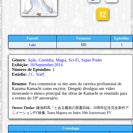
Fansub
Formatos
Episódios
Lake
HD
1
Gênero:
Ação
,
Comédia
,
Magia
,
Sci-Fi
,
Super Poder
.
Exibição:
10/September/2014
.
Número de Episódios:
1
Estúdio:
J.C. Staff
.
Resumo:
Para comemorar os dez anos da carreira profissional de
Kazuma Kamachi como escritor, Dengeki divulgou um vídeo
mostrando o elenco principal das obras de Kamachi se reunindo para
o evento do 10º aniversário.
Outros Títulos:
鎌池和馬『とある魔術の禁書目録』10周年記念完全新作ア
ニメーションPV映像, Toaru Majutsu no Index 10th Anniversary PV
Cronologia