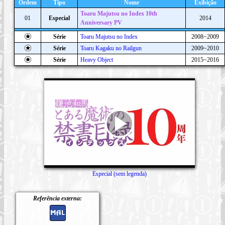
Ordem
Tipo
Nome
Exibição
Toaru Majutsu no Index 10th
01
Especial
2014
Anniversary PV
Série
Toaru Majutsu no Index
2008~2009
Série
Toaru Kagaku no Railgun
2009~2010
Série
Heavy Object
2015~2016
Especial (sem legenda)
Referência externa: