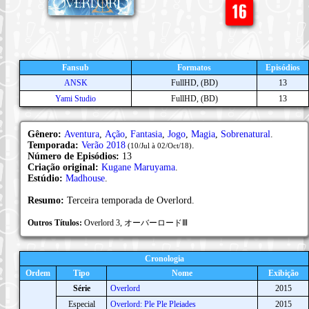
Fansub
Formatos
Episódios
ANSK
FullHD, (BD)
13
Yami Studio
FullHD, (BD)
13
Gênero:
Aventura
,
Ação
,
Fantasia
,
Jogo
,
Magia
,
Sobrenatural
.
Temporada:
Verão 2018
.
(10/Jul à 02/Oct/18)
Número de Episódios:
13
Criação original:
Kugane Maruyama
.
Estúdio:
Madhouse
.
Resumo:
Terceira temporada de Overlord.
Outros Títulos:
Overlord 3, オーバーロードⅢ
Cronologia
Ordem
Tipo
Nome
Exibição
Série
Overlord
2015
Especial
Overlord: Ple Ple Pleiades
2015