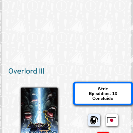
Overlord III
Série
Episódios: 13
Concluído