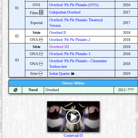
OVA
Overlord: Ple Ple Pleiades (OVA)
2016
01
Gekijouban Overlord
2017
Filme
Overlord: Ple Ple Pleiades Theatrical
Especial
2017
Version
Série
Overlord II
2018
02
ONA
Overlord: Ple Ple Pleiades 2
2018
Série
Overlord III
2018
ONA
Overlord: Ple Ple Pleiades 3
2018
03
Overlord: Ple Ple Pleiades - Clementine
ONA
2018
Toubou-hen
Série
Isekai Quartet
2019
Outras Mídias
Novel
Overlord
2012~????
Comercial 01