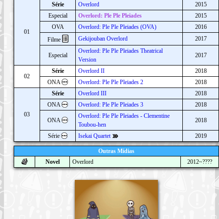
Série
Overlord
2015
Especial
Overlord: Ple Ple Pleiades
2015
OVA
Overlord: Ple Ple Pleiades (OVA)
2016
01
Gekijouban Overlord
2017
Filme
Overlord: Ple Ple Pleiades Theatrical
Especial
2017
Version
Série
Overlord II
2018
02
ONA
Overlord: Ple Ple Pleiades 2
2018
Série
Overlord III
2018
ONA
Overlord: Ple Ple Pleiades 3
2018
03
Overlord: Ple Ple Pleiades - Clementine
ONA
2018
Toubou-hen
Série
Isekai Quartet
2019
Outras Mídias
Novel
Overlord
2012~????