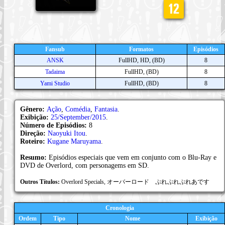
Fansub
Formatos
Episódios
ANSK
FullHD, HD, (BD)
8
Tadaima
FullHD, (BD)
8
Yami Studio
FullHD, (BD)
8
Gênero:
Ação
,
Comédia
,
Fantasia
.
Exibição:
25/September/2015
.
Número de Episódios:
8
Direção:
Naoyuki Itou
.
Roteiro:
Kugane Maruyama
.
Resumo:
Episódios especiais que vem em conjunto com o Blu-Ray e
DVD de Overlord, com personagems em SD.
Outros Títulos:
Overlord Specials, オーバーロード ぷれぷれぷれあです
Cronologia
Ordem
Tipo
Nome
Exibição