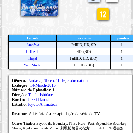
Fansub
Formatos
Episódios
Amnésia
FullHD, HD, SD
1
GriloSub
HD, (BD)
1
Hayai
FullHD, HD, (BD)
1
Yami Studio
FullHD, (BD)
1
Gênero:
Fantasia
,
Slice of Life
,
Sobrenatural
.
Exibição:
14/March/2015
.
Número de Episódios:
1
Direção:
Taichi Ishidate
.
Roteiro:
Jukki Hanada
.
Estúdio:
Kyoto Animation
.
Resumo:
A história é a recapitulação da série de TV.
Outros Títulos:
Beyond the Boundary: I'll Be Here - Past, Beyond the Boundary
Movie, Kyokai no Kanata Movie, 劇場版 境界の彼方 I'LL BE HERE 過去篇