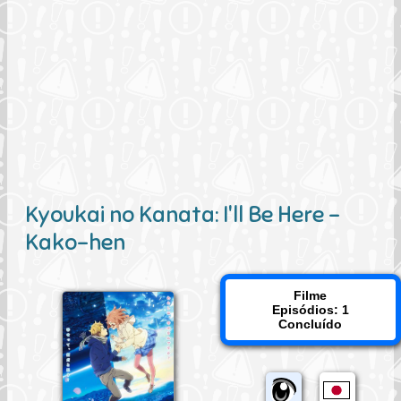
Kyoukai no Kanata: I'll Be Here -
Kako-hen
Filme
Episódios: 1
Concluído