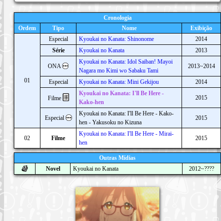
Cronologia
Ordem
Tipo
Nome
Exibição
Especial
Kyoukai no Kanata: Shinonome
2014
Série
Kyoukai no Kanata
2013
Kyoukai no Kanata: Idol Saiban! Mayoi
ONA
2013~2014
Nagara mo Kimi wo Sabaku Tami
01
Especial
Kyoukai no Kanata: Mini Gekijou
2014
Kyoukai no Kanata: I'll Be Here -
2015
Filme
Kako-hen
Kyoukai no Kanata: I'll Be Here - Kako-
Especial
2015
hen - Yakusoku no Kizuna
Kyoukai no Kanata: I'll Be Here - Mirai-
02
Filme
2015
hen
Outras Mídias
Novel
Kyoukai no Kanata
2012~????