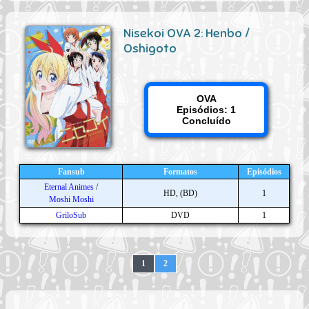
Nisekoi OVA 2: Henbo /
Oshigoto
OVA
Episódios: 1
Concluído
Fansub
Formatos
Episódios
Eternal Animes
/
HD, (BD)
1
Moshi Moshi
GriloSub
DVD
1
1
2