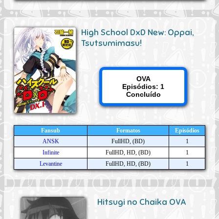
High School DxD New: Oppai,
Tsutsumimasu!
OVA
Episódios: 1
Concluído
Fansub
Formatos
Episódios
ANSK
FullHD, (BD)
1
Infinite
FullHD, HD, (BD)
1
Levantine
FullHD, HD, (BD)
1
Hitsugi no Chaika OVA