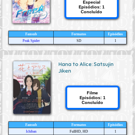
Especial
Episódios: 1
Concluído
Fansub
Formatos
Episódios
Peak Spider
SD
1
Hana to Alice: Satsujin
Jiken
Filme
Episódios: 1
Concluído
Fansub
Formatos
Episódios
Ichiban
FullHD, HD
1