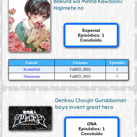
Bokura wa Minna Kawaisou:
Hajimete no
Especial
Episódios: 1
Concluído
Fansub
Formatos
Episódios
KouhaiSub
FullHD, (BD)
1
Shinonome
FullHD, (BD)
1
Denkou Choujin Guriddoman
boys invent great hero
ONA
Episódios: 1
Concluído