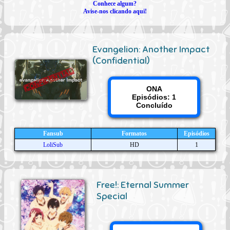
Conhece algum?
Avise-nos clicando aqui!
Evangelion: Another Impact
(Confidential)
ONA
Episódios: 1
Concluído
Fansub
Formatos
Episódios
LoliSub
HD
1
Free!: Eternal Summer
Special