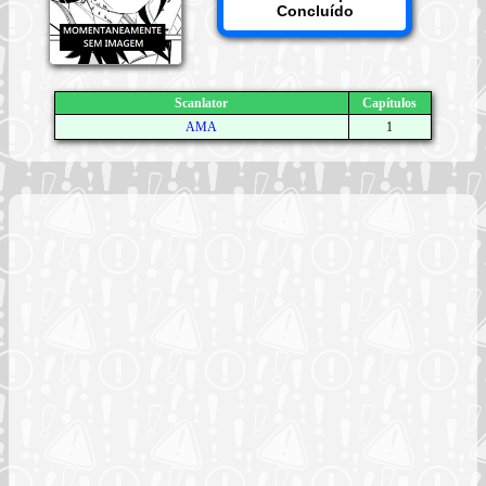
Concluído
Scanlator
Capítulos
AMA
1