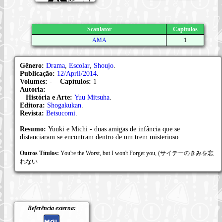
Scanlator
Capítulos
AMA
1
Gênero:
Drama
,
Escolar
,
Shoujo
.
Publicação:
12/April/2014
.
Volumes:
-
Capítulos:
1
Autoria:
História e Arte:
Yuu Mitsuha
.
Editora:
Shogakukan
.
Revista:
Betsucomi
.
Resumo:
Yuuki e Michi - duas amigas de infância que se
distanciaram se encontram dentro de um trem misterioso.
Outros Títulos:
You're the Worst, but I won't Forget you, (サイテーのきみを忘
れない
Referência externa: