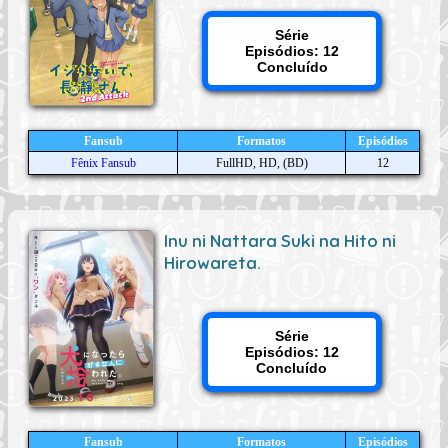
Série
Episódios: 12
Concluído
Fansub
Formatos
Episódios
Fênix Fansub
FullHD, HD, (BD)
12
Inu ni Nattara Suki na Hito ni
Hirowareta.
Série
Episódios: 12
Concluído
Fansub
Formatos
Episódios