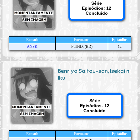
Série
Episódios: 12
Concluído
Fansub
Formatos
Episódios
ANSK
FullHD, (BD)
12
Benriya Saitou-san, Isekai ni
Iku
Série
Episódios: 12
Concluído
Fansub
Formatos
Episódios