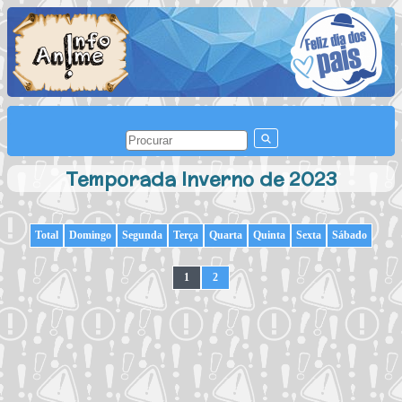
Temporada Inverno de 2023
Total
Domingo
Segunda
Terça
Quarta
Quinta
Sexta
Sábado
1
2