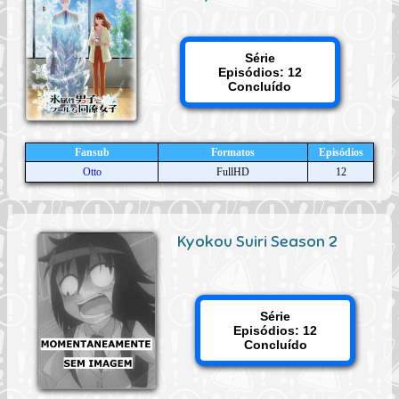
Série
Episódios: 12
Concluído
Fansub
Formatos
Episódios
Otto
FullHD
12
Kyokou Suiri Season 2
Série
Episódios: 12
Concluído