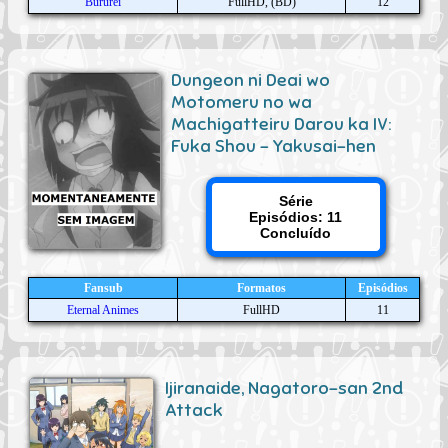
Burūrei
FullHD, (BD)
12
Dungeon ni Deai wo
Motomeru no wa
Machigatteiru Darou ka IV:
Fuka Shou - Yakusai-hen
Série
Episódios: 11
Concluído
Fansub
Formatos
Episódios
Eternal Animes
FullHD
11
Ijiranaide, Nagatoro-san 2nd
Attack