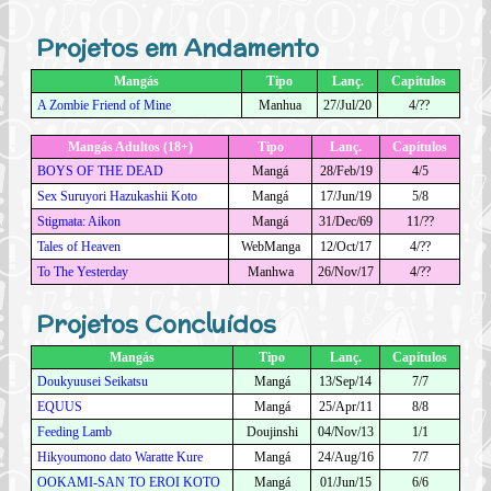
Projetos em Andamento
Mangás
Tipo
Lanç.
Capítulos
A Zombie Friend of Mine
Manhua
27/Jul/20
4/??
Mangás Adultos (18+)
Tipo
Lanç.
Capítulos
BOYS OF THE DEAD
Mangá
28/Feb/19
4/5
Sex Suruyori Hazukashii Koto
Mangá
17/Jun/19
5/8
Stigmata: Aikon
Mangá
31/Dec/69
11/??
Tales of Heaven
WebManga
12/Oct/17
4/??
To The Yesterday
Manhwa
26/Nov/17
4/??
Projetos Concluídos
Mangás
Tipo
Lanç.
Capítulos
Doukyuusei Seikatsu
Mangá
13/Sep/14
7/7
EQUUS
Mangá
25/Apr/11
8/8
Feeding Lamb
Doujinshi
04/Nov/13
1/1
Hikyoumono dato Waratte Kure
Mangá
24/Aug/16
7/7
OOKAMI-SAN TO EROI KOTO
Mangá
01/Jun/15
6/6