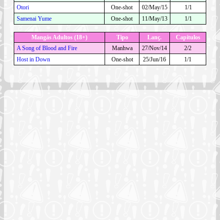
Otori
One-shot
02/May/15
1/1
Samenai Yume
One-shot
11/May/13
1/1
Mangás Adultos (18+)
Tipo
Lanç.
Capítulos
A Song of Blood and Fire
Manhwa
27/Nov/14
2/2
Host in Down
One-shot
25/Jun/16
1/1