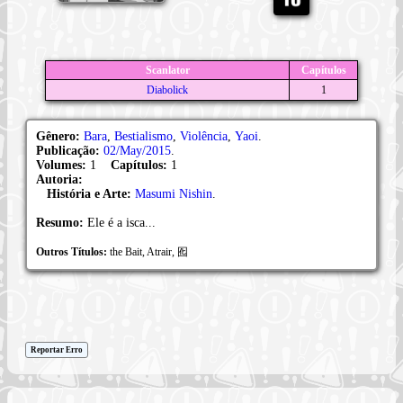
Scanlator
Capítulos
Diabolick
1
Gênero:
Bara
,
Bestialismo
,
Violência
,
Yaoi
.
Publicação:
02/May/2015
.
Volumes:
1
Capítulos:
1
Autoria:
História e Arte:
Masumi Nishin
.
Resumo:
Ele é a isca...
Outros Títulos:
the Bait, Atrair, 囮
Reportar Erro