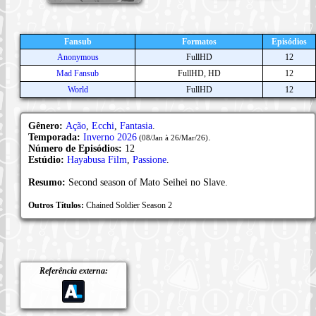
Fansub
Formatos
Episódios
Anonymous
FullHD
12
Mad Fansub
FullHD, HD
12
World
FullHD
12
Gênero:
Ação
,
Ecchi
,
Fantasia
.
Temporada:
Inverno 2026
.
(08/Jan à 26/Mar/26)
Número de Episódios:
12
Estúdio:
Hayabusa Film
,
Passione
.
Resumo:
Second season of Mato Seihei no Slave.
Outros Títulos:
Chained Soldier Season 2
Referência externa: