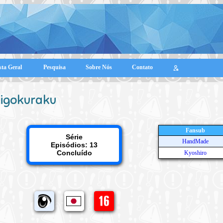
sta Geral
Pesquisa
Sobre Nós
Contato
Jigokuraku
Fansub
Série
HandMade
Episódios: 13
Concluído
Kyoshiro