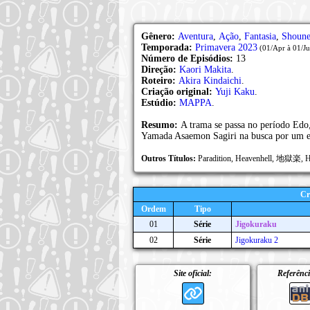
Gênero:
Aventura
,
Ação
,
Fantasia
,
Shoun
Temporada:
Primavera 2023
(01/Apr à 01/Ju
Número de Episódios:
13
Direção:
Kaori Makita
.
Roteiro:
Akira Kindaichi
.
Criação original:
Yuji Kaku
.
Estúdio:
MAPPA
.
Resumo:
A trama se passa no período Edo
Yamada Asaemon Sagiri na busca por um el
Outros Títulos:
Paradition, Heavenhell, 地獄楽, He
Cr
Ordem
Tipo
01
Série
Jigokuraku
02
Série
Jigokuraku 2
Site oficial:
Referênci