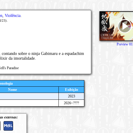
en
,
Violência
.
.
l/23)
Preview 01
, contando sobre o ninja Gabimaru e a espadachim
ixir da imortalidade.
ll's Paradise
onologia
Nome
Exibição
2023
2026~????
as externas: