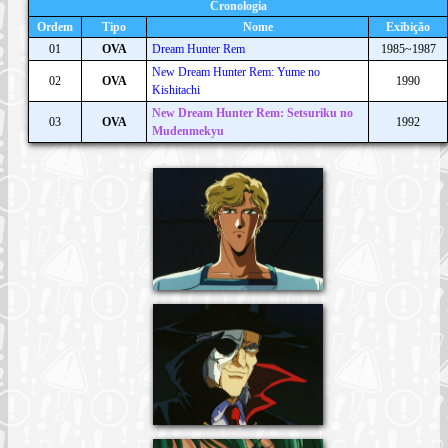
Cronologia
Ordem
Tipo
Nome
Exibição
01
OVA
Dream Hunter Rem
1985~1987
New Dream Hunter Rem: Yume no
02
OVA
1990
Kishitachi
New Dream Hunter Rem: Setsuriku no
03
OVA
1992
Mudenmekyu