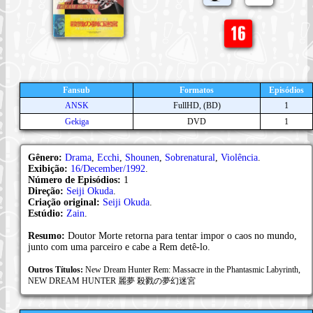
Fansub
Formatos
Episódios
ANSK
FullHD, (BD)
1
Gekiga
DVD
1
Gênero:
Drama
,
Ecchi
,
Shounen
,
Sobrenatural
,
Violência
.
Exibição:
16/December/1992
.
Número de Episódios:
1
Direção:
Seiji Okuda
.
Criação original:
Seiji Okuda
.
Estúdio:
Zain
.
Resumo:
Doutor Morte retorna para tentar impor o caos no mundo,
junto com uma parceiro e cabe a Rem detê-lo.
Outros Títulos:
New Dream Hunter Rem: Massacre in the Phantasmic Labyrinth,
NEW DREAM HUNTER 麗夢 殺戮の夢幻迷宮