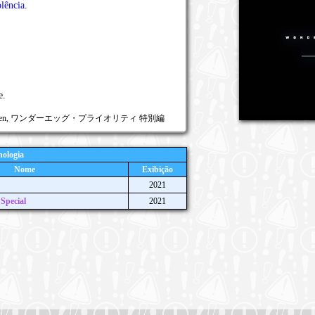
lência
.
e.
kubetsu-hen, ワンダーエッグ・プライオリティ 特別編
ologia
Nome
Exibição
2021
Special
2021