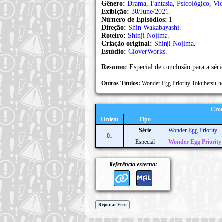
Gênero:
Drama
,
Fantasia
,
Psicológico
,
Vio
Exibição:
30/June/2021
.
Número de Episódios:
1
Direção:
Shin Wakabayashi
.
Roteiro:
Shinji Nojima
.
Criação original:
Shinji Nojima
.
Estúdio:
CloverWorks
.
Resumo:
Especial de conclusão para a séri
Outros Títulos:
Wonder Egg Priority To
Cron
Ordem
Tipo
Série
Wonder Egg Priority
01
Especial
Wonder Egg Priority 
Referência externa:
Reportar Erro