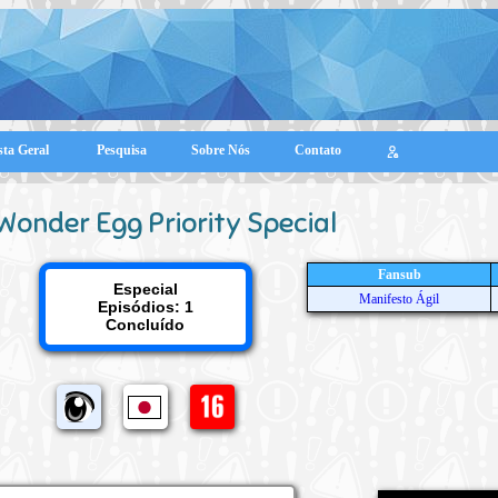
sta Geral
Pesquisa
Sobre Nós
Contato
Wonder Egg Priority Special
Fansub
Especial
Manifesto Ágil
Episódios: 1
Concluído