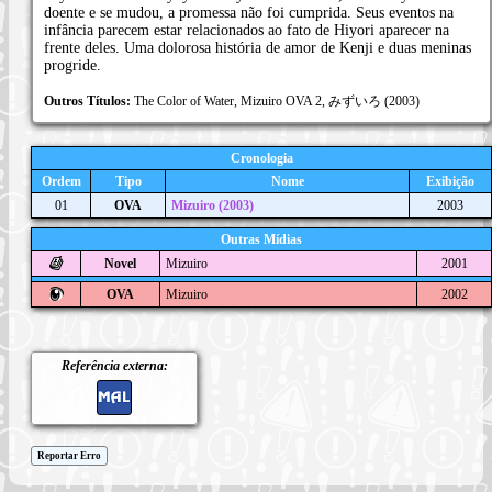
doente e se mudou, a promessa não foi cumprida. Seus eventos na
infância parecem estar relacionados ao fato de Hiyori aparecer na
frente deles. Uma dolorosa história de amor de Kenji e duas meninas
progride.
Outros Títulos:
The Color of Water, Mizuiro OVA 2, みずいろ (2003)
Cronologia
Ordem
Tipo
Nome
Exibição
01
OVA
Mizuiro (2003)
2003
Outras Mídias
Novel
Mizuiro
2001
OVA
Mizuiro
2002
Referência externa:
Reportar Erro