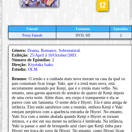
Fansub
Formatos
Episódios
Proxy Fansub
DVD, SD
2
Gênero:
Drama
,
Romance
,
Sobrenatural
.
Exibição:
25/April à 10/October/2003
.
Número de Episódios:
2
Direção:
Kiyotaka Isako
.
Estúdio:
OLM
.
Resumo:
O irmão e a cunhada mais nova moram na casa da qual os
pais costumam ficar longe. Yuki, que é a irmã mais nova, está
secretamente ansiando por Kenji, que é o irmão mais velho. No
entanto, uma garota apareceu do armário do quarto de Kenji depois
de uma certa noite. Além disso, seu corpo é transparente e ela se
parece com um fantasma. O nome dela é Hiyori. Ela é uma amiga de
infância. Eles estão satisfeitos com a reunião, embora Kenji e Yuki
estejam perplexos com a aparência estranha de Hiyori. No entanto,
Yuki fica com a mente abalada quando Kenji e Hiyori se tornam
íntimos, e a dor em sua mente na infância é lembrada. Na infância,
Yuki ia passar o anel de brinquedo azul claro que Kenji tinha para
Hiyori em troca do yoyo de Hiyori. No entanto, como Hiyori ficou