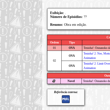
Exibição:
.
Número de Episódios:
??
Resumo:
Obra em edição.
Cr
Ordem
Tipo
01
OVA
Tenioha!: Onnanoko da
Tenioha! 2: Nee, Mott
OVA
Animation
02
Tenioha! 2: Limit Ove
OVA
Animation
Outr
Novel
Tenioha!: Onnanoko da
Referência externa: