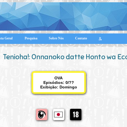
sta Geral
Pesquisa
Sobre Nós
Contato
Tenioha!: Onnanoko datte Honto wa Ecc
OVA
Episódios: 0/??
Exibição:
Domingo