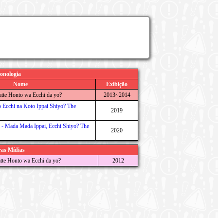
onologia
Nome
Exibição
tte Honto wa Ecchi da yo?
2013~2014
o Ecchi na Koto Ippai Shiyo? The
2019
r - Mada Mada Ippai, Ecchi Shiyo? The
2020
as Mídias
tte Honto wa Ecchi da yo?
2012