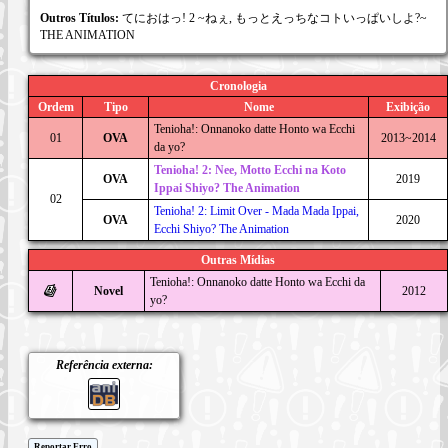
Outros Títulos:
てにおはっ! 2 ~ねぇ, もっとえっちなコトいっぱいしよ?~
THE ANIMATION
Cronologia
Ordem
Tipo
Nome
Exibição
Tenioha!: Onnanoko datte Honto wa Ecchi
01
OVA
2013~2014
da yo?
Tenioha! 2: Nee, Motto Ecchi na Koto
OVA
2019
Ippai Shiyo? The Animation
02
Tenioha! 2: Limit Over - Mada Mada Ippai,
OVA
2020
Ecchi Shiyo? The Animation
Outras Mídias
Tenioha!: Onnanoko datte Honto wa Ecchi da
Novel
2012
yo?
Referência externa:
Reportar Erro