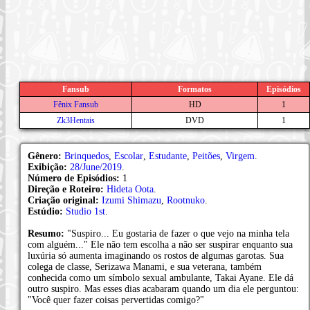
Fansub
Formatos
Episódios
Fênix Fansub
HD
1
Zk3Hentais
DVD
1
Gênero:
Brinquedos
,
Escolar
,
Estudante
,
Peitões
,
Virgem
.
Exibição:
28/June/2019
.
Número de Episódios:
1
Direção e Roteiro:
Hideta Oota
.
Criação original:
Izumi Shimazu
,
Rootnuko
.
Estúdio:
Studio 1st
.
Resumo:
"Suspiro... Eu gostaria de fazer o que vejo na minha tela
com alguém..." Ele não tem escolha a não ser suspirar enquanto sua
luxúria só aumenta imaginando os rostos de algumas garotas. Sua
colega de classe, Serizawa Manami, e sua veterana, também
conhecida como um símbolo sexual ambulante, Takai Ayane. Ele dá
outro suspiro. Mas esses dias acabaram quando um dia ele perguntou:
"Você quer fazer coisas pervertidas comigo?"