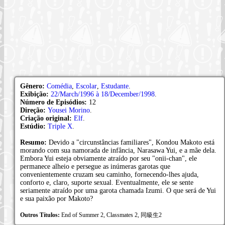
Gênero:
Comédia
,
Escolar
,
Estudante
.
Exibição:
22/March/1996 à 18/December/1998
.
Número de Episódios:
12
Direção:
Yousei Morino
.
Criação original:
Elf
.
Estúdio:
Triple X
.
Resumo:
Devido a "circunstâncias familiares", Kondou Makoto está
morando com sua namorada de infância, Narasawa Yui, e a mãe dela.
Embora Yui esteja obviamente atraído por seu "onii-chan", ele
permanece alheio e persegue as inúmeras garotas que
convenientemente cruzam seu caminho, fornecendo-lhes ajuda,
conforto e, claro, suporte sexual. Eventualmente, ele se sente
seriamente atraído por uma garota chamada Izumi. O que será de Yui
e sua paixão por Makoto?
Outros Títulos:
End of Summer 2, Classmates 2, 同級生2