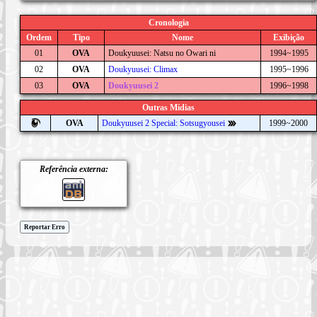
Cronologia
Ordem
Tipo
Nome
Exibição
01
OVA
Doukyuusei: Natsu no Owari ni
1994~1995
02
OVA
Doukyuusei: Climax
1995~1996
03
OVA
Doukyuusei 2
1996~1998
Outras Mídias
OVA
Doukyuusei 2 Special: Sotsugyousei
1999~2000
Referência externa:
Reportar Erro