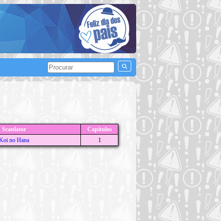
Scanlator
Capítulos
Koi no Hana
1