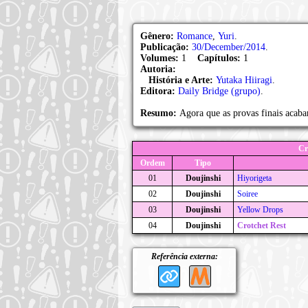
Gênero:
Romance
,
Yuri
.
Publicação:
30/December/2014
.
Volumes:
1
Capítulos:
1
Autoria:
História e Arte:
Yutaka Hiiragi
.
Editora:
Daily Bridge (grupo)
.
Resumo:
Agora que as provas finais acaba
Cr
Ordem
Tipo
01
Doujinshi
Hiyorigeta
02
Doujinshi
Soiree
03
Doujinshi
Yellow Drops
04
Doujinshi
Crotchet Rest
Referência externa: