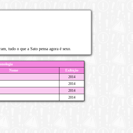
ram, tudo o que a Sato pensa agora é sexo.
onologia
Nome
Exibição
2014
2014
2014
2014