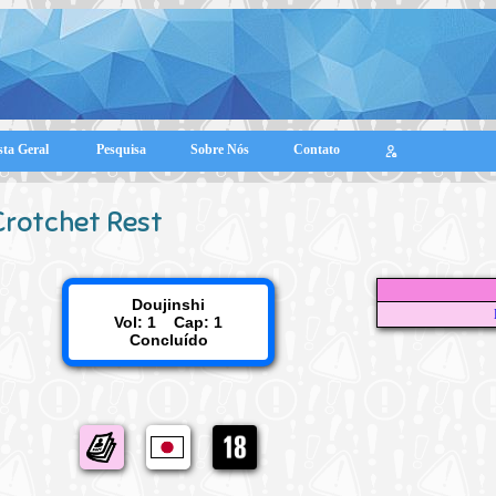
sta Geral
Pesquisa
Sobre Nós
Contato
Crotchet Rest
Doujinshi
Vol: 1 Cap: 1
Concluído