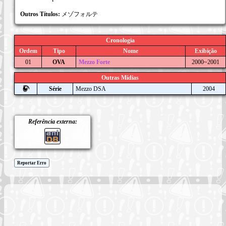
Outros Títulos:
メゾフォルテ
Cronologia
Ordem
Tipo
Nome
Exibição
01
OVA
Mezzo Forte
2000~2001
Outras Mídias
Série
Mezzo DSA
2004
Referência externa:
Reportar Erro