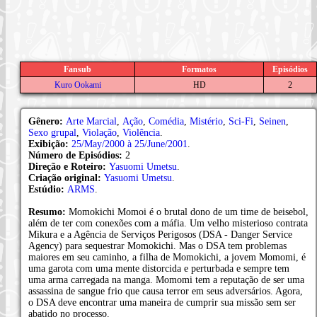
Fansub
Formatos
Episódios
Kuro Ookami
HD
2
Gênero:
Arte Marcial
,
Ação
,
Comédia
,
Mistério
,
Sci-Fi
,
Seinen
,
Sexo grupal
,
Violação
,
Violência
.
Exibição:
25/May/2000 à 25/June/2001
.
Número de Episódios:
2
Direção e Roteiro:
Yasuomi Umetsu
.
Criação original:
Yasuomi Umetsu
.
Estúdio:
ARMS
.
Resumo:
Momokichi Momoi é o brutal dono de um time de beisebol,
além de ter com conexões com a máfia. Um velho misterioso contrata
Mikura e a Agência de Serviços Perigosos (DSA - Danger Service
Agency) para sequestrar Momokichi. Mas o DSA tem problemas
maiores em seu caminho, a filha de Momokichi, a jovem Momomi, é
uma garota com uma mente distorcida e perturbada e sempre tem
uma arma carregada na manga. Momomi tem a reputação de ser uma
assassina de sangue frio que causa terror em seus adversários. Agora,
o DSA deve encontrar uma maneira de cumprir sua missão sem ser
abatido no processo.