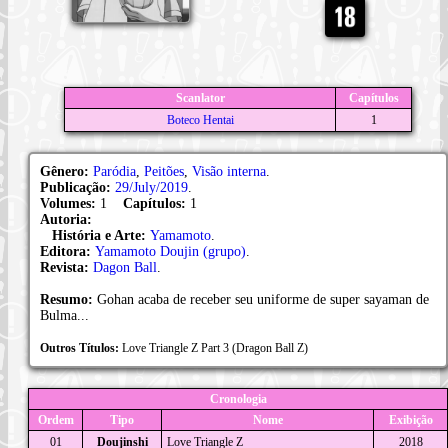
Scanlator
Capítulos
Boteco Hentai
1
Gênero:
Paródia
,
Peitões
,
Visão interna
.
Publicação:
29/July/2019
.
Volumes:
1
Capítulos:
1
Autoria:
História e Arte:
Yamamoto
.
Editora:
Yamamoto Doujin (grupo)
.
Revista:
Dagon Ball
.
Resumo:
Gohan acaba de receber seu uniforme de super sayaman de
Bulma...
Outros Títulos:
Love Triangle Z Part 3 (Dragon Ball Z)
Cronologia
Ordem
Tipo
Nome
Exibição
01
Doujinshi
Love Triangle Z
2018