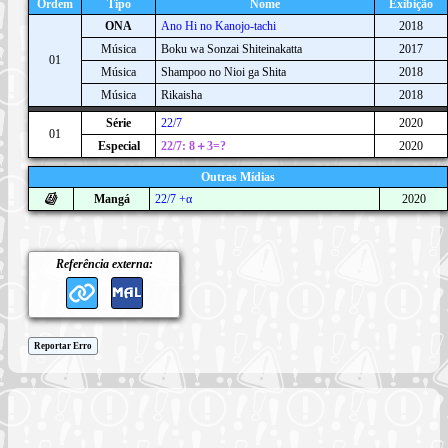
Ordem
Tipo
Nome
Exibição
ONA
Ano Hi no Kanojo-tachi
2018
Música
Boku wa Sonzai Shiteinakatta
2017
01
Música
Shampoo no Nioi ga Shita
2018
Música
Rikaisha
2018
Série
22/7
2020
01
Especial
22/7: 8＋3=?
2020
Outras Mídias
Mangá
22/7 +α
2020
Referência externa:
Reportar Erro