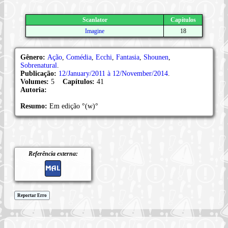
Scanlator
Capítulos
Imagine
18
Gênero:
Ação
,
Comédia
,
Ecchi
,
Fantasia
,
Shounen
,
Sobrenatural
.
Publicação:
12/January/2011 à 12/November/2014
.
Volumes:
5
Capítulos:
41
Autoria:
Resumo:
Em edição °(w)°
Referência externa:
Reportar Erro