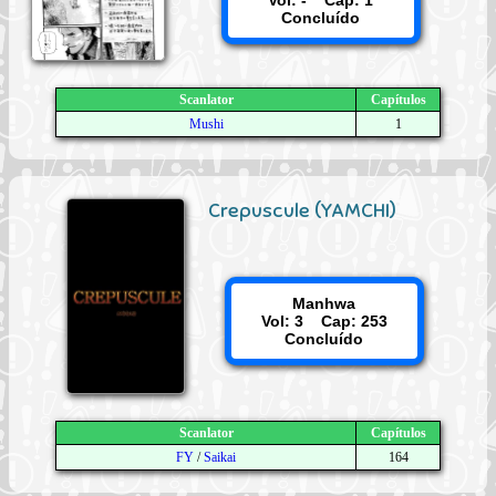
Vol: - Cap: 1
Concluído
Scanlator
Capítulos
Mushi
1
Crepuscule (YAMCHI)
Manhwa
Vol: 3 Cap: 253
Concluído
Scanlator
Capítulos
FY
/
Saikai
164