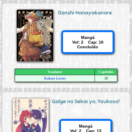
Danshi Hanayakanare
Mangá
Vol: 2 Cap: 10
Concluído
Scanlator
Capítulos
Kokoro Lovers
10
Galge no Sekai yo, Youkoso!
Mangá
Vol: 2 Cap: 13