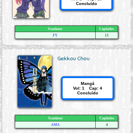
Concluído
Scanlator
Capítulos
FY
13
Gekkou Chou
Mangá
Vol: 1 Cap: 4
Concluído
Scanlator
Capítulos
AMA
4