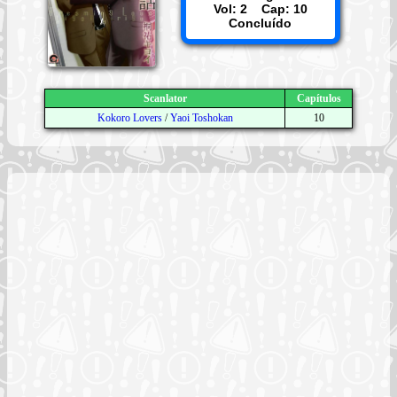
Vol: 2 Cap: 10
Concluído
Scanlator
Capítulos
Kokoro Lovers
/
Yaoi Toshokan
10