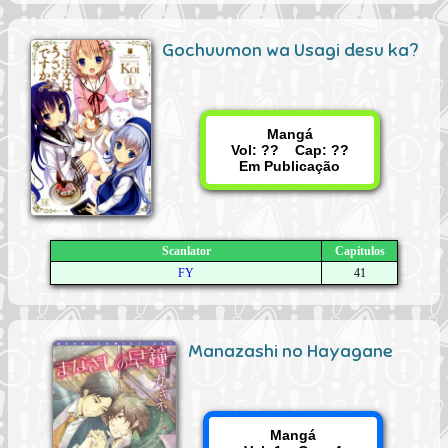
Gochuumon wa Usagi desu ka?
Mangá
Vol: ?? Cap: ??
Em Publicação
Scanlator
Capítulos
FY
41
Manazashi no Hayagane
Mangá