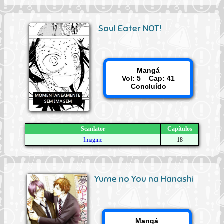
Soul Eater NOT!
Mangá
Vol: 5 Cap: 41
Concluído
Scanlator
Capítulos
Imagine
18
Yume no You na Hanashi
Mangá