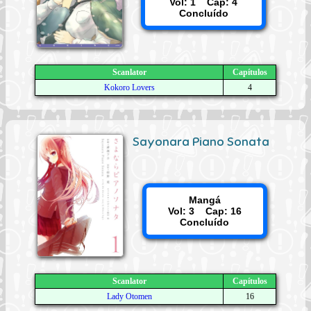
Vol: 1 Cap: 4
Concluído
Scanlator
Capítulos
Kokoro Lovers
4
Sayonara Piano Sonata
Mangá
Vol: 3 Cap: 16
Concluído
Scanlator
Capítulos
Lady Otomen
16