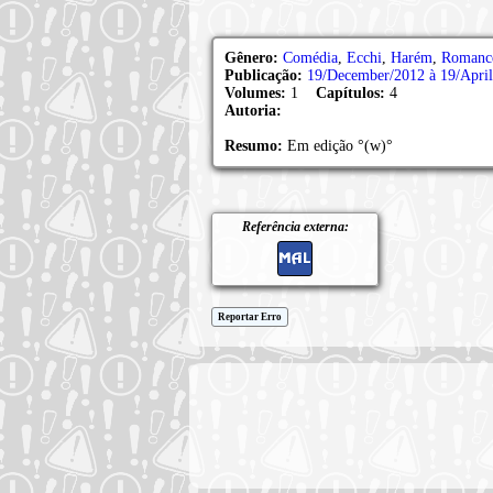
Gênero:
Comédia
,
Ecchi
,
Harém
,
Romanc
Publicação:
19/December/2012 à 19/Apri
Volumes:
1
Capítulos:
4
Autoria:
Resumo:
Em edição °(w)°
Referência externa:
Reportar Erro