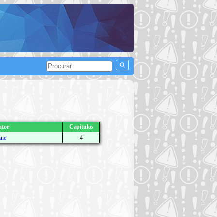
ator
Capítulos
ine
4