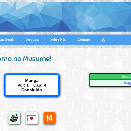
sta Geral
Pesquisa
Sobre Nós
Contato
mo no Musume!
Scanl
Mangá
Imag
Vol: 1 Cap: 4
Concluído